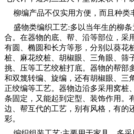
柳编产品不仅实用方便，而且种类丰
盛物类编织工艺:多以当年生的柳
合。在器物的底、帮、沿等部位，采
有圆、椭圆和长方等形，分别以葵花桩、
桩、麻花绞桩、胡椒眼、三角眼、筛
挑、压等工艺绞桩打底。器物的帮部
和双篾转编、旋编，还有胡椒眼、三
正绞编等工艺。器物边沿多采用窝桩
条固定，又能起到定型、装饰作用。
边、帮互代的工艺，别有风格，有的
彩。
编织组装工艺:主要用于家具。多