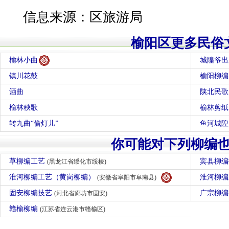
信息来源：区旅游局
榆阳区更多民俗
榆林小曲
城隍爷出
镇川花鼓
榆阳柳编
酒曲
陕北民歌
榆林秧歌
榆林剪纸
转九曲“偷灯儿”
鱼河城隍
你可能对下列柳编
草柳编工艺
宾县柳
(黑龙江省绥化市绥棱)
淮河柳编工艺（黄岗柳编）
淮河柳
(安徽省阜阳市阜南县)
固安柳编技艺
广宗柳
(河北省廊坊市固安)
赣榆柳编
(江苏省连云港市赣榆区)