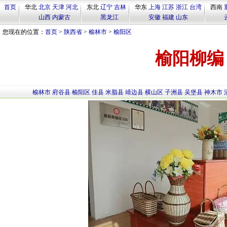
首页
华北
北京
天津
河北
东北
辽宁
吉林
华东
上海
江苏
浙江
台湾
西南
山西
内蒙古
黑龙江
安徽
福建
山东
您现在的位置：
首页
>
陕西省
>
榆林市
>
榆阳区
榆阳柳编
榆林市
府谷县
榆阳区
佳县
米脂县
靖边县
横山区
子洲县
吴堡县
神木市