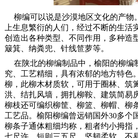
柳编可以说是沙漠地区文化的产物
上生息繁衍的人们，经过不断的生活
创造出各种类型、不同作用，多种造
簸箕、纳粪兜、针线笸萝等。
在陕北的柳编制品中，榆阳的柳编
究、工艺精细，具有浓郁的地方特色
柳，此柳木材质软，可用于圈林、筑
洪、结扎风墙，拥扎柳鞍、建筑简易
柳枝还可编织柳筐、柳篮、柳帽、柳
工艺品。榆阳柳编曾远销国外30多个
柳条子通体粗细均称，粗者约小拇指
七尺许，短则三五尺，坚韧柔软，不