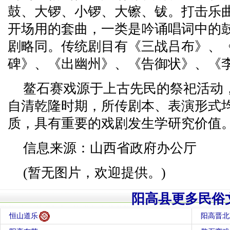
鼓、大锣、小锣、大镲、钹。打击乐
开场用的套曲，一类是吟诵唱词中的
剧略同。传统剧目有《三战吕布》、
碑》、《出幽州》、《告御状》、《
鳌石赛戏源于上古先民的祭祀活动
自清乾隆时期，所传剧本、表演形式
质，具有重要的戏剧发生学研究价值
信息来源：山西省政府办公厅
(暂无图片，欢迎提供。)
阳高县更多民俗
恒山道乐
阳高晋北