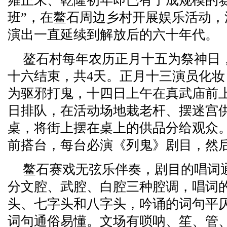
雍正末、乾隆初年即已有了成规模的赛
班”，在鳌石周边乡村开展娱乐活动
演出一直延续到解放后的六十年代。
鳌石村每年农历正月十五为祭神日
十六结束，共4天。正月十三演员化
为驱邪打鬼，十四日上午在真武庙前
日排队，在活动场地栽老杆、摆迷宫
桌，将街上摆在桌上的供品分给观众
前搭台，每台必演《列鬼》剧目，然
鳌石赛戏无弦乐伴奏，剧目的唱词
分文腔、武腔、白腔三种腔调，唱词
头、七字头和八字头，吟诵的词句平
词句通俗易懂。文场有唢呐、笙、管