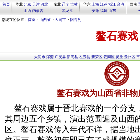
首页
华北
北京
天津
河北
东北
辽宁
吉林
华东
上海
江苏
浙江
台湾
西南
山西
内蒙古
黑龙江
安徽
福建
山东
您现在的位置：
首页
>
山西省
>
大同市
>
阳高县
鳌石赛戏
大同市
浑源
广灵县
阳高县
左云县
新荣区
云冈区
灵丘
云州区
平
鳌石赛戏为山西省非物
鳌石赛戏属于晋北赛戏的一个分支
其周边五个乡镇，演出范围遍及山西
区。鳌石赛戏传入年代不详，据当地