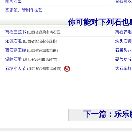
阳高布艺
鳌石赛戏
高家笙、管制作技艺
你可能对下列石也
离石三弦书
离石弹
(山西省吕梁市离石区)
沁源石雕
炕头石
(山西省长治市沁源县)
西石霸王鞭
石桥头
(山西省运城市垣曲)
温岭石雕
硬气功“
(浙江省台州市温岭市)
石塘小人节
大石车
(浙江省台州市温岭市)
下一篇：乐乐