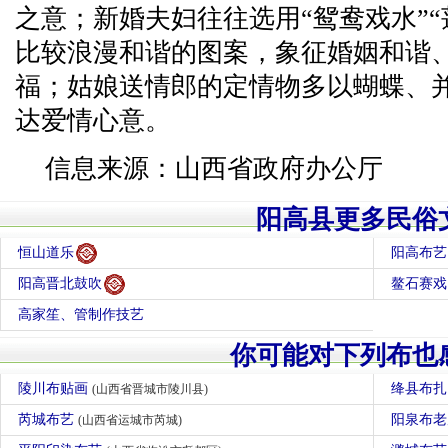
之意；新婚夫妇往往选用“鸳鸯戏水”“
比较浪漫和谐的图案，象征婚姻和谐
福；姑娘送情郎的定情物多以蝴蝶、
达爱情心意。
信息来源：山西省政府办公厅
阳高县更多民俗
恒山道乐
阳高布艺
阳高晋北鼓吹
鳌石赛戏
高家笙、管制作技艺
你可能对下列布也
陵川布贴画
绛县布
(山西省晋城市陵川县)
芮城布艺
阳泉布
(山西省运城市芮城)