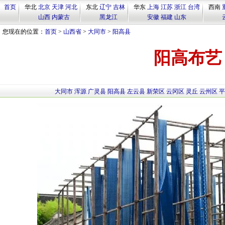
首页
华北
北京
天津
河北
东北
辽宁
吉林
华东
上海
江苏
浙江
台湾
西南
山西
内蒙古
黑龙江
安徽
福建
山东
您现在的位置：
首页
>
山西省
>
大同市
>
阳高县
阳高布艺
大同市
浑源
广灵县
阳高县
左云县
新荣区
云冈区
灵丘
云州区
平