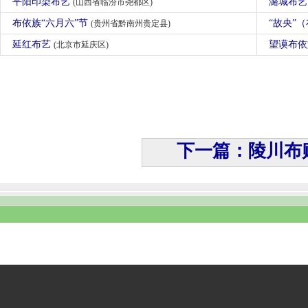
平阳印染布艺
潞城布
(山西省临汾市尧都区)
布依族“六月六”节
“故央”
(贵州省黔南州贵定县)
延红布艺
望谟布依
(北京市延庆区)
下一篇：陵川布