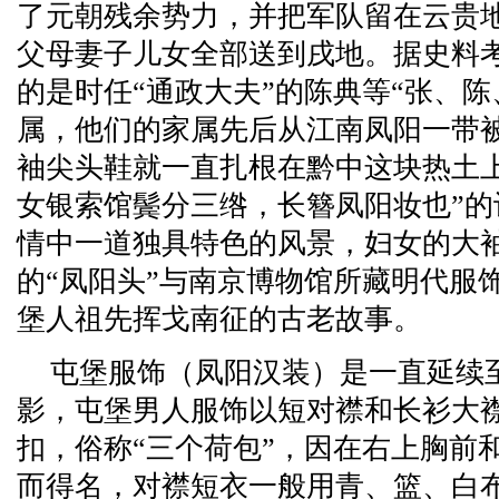
了元朝残余势力，并把军队留在云贵
父母妻子儿女全部送到戌地。据史料
的是时任“通政大夫”的陈典等“张、
属，他们的家属先后从江南凤阳一带
袖尖头鞋就一直扎根在黔中这块热土
女银索馆鬓分三绺，长簪凤阳妆也”
情中一道独具特色的风景，妇女的大
的“凤阳头”与南京博物馆所藏明代服
堡人祖先挥戈南征的古老故事。
屯堡服饰（凤阳汉装）是一直延续
影，屯堡男人服饰以短对襟和长衫大
扣，俗称“三个荷包”，因在右上胸前
而得名，对襟短衣一般用青、篮、白