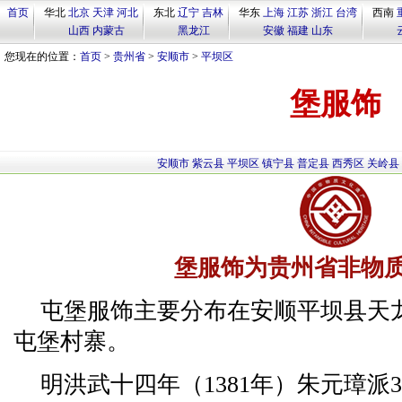
首页
华北
北京
天津
河北
东北
辽宁
吉林
华东
上海
江苏
浙江
台湾
西南
山西
内蒙古
黑龙江
安徽
福建
山东
您现在的位置：
首页
>
贵州省
>
安顺市
>
平坝区
堡服饰
安顺市
紫云县
平坝区
镇宁县
普定县
西秀区
关岭县
堡服饰为贵州省非物
屯堡服饰主要分布在安顺平坝县天
屯堡村寨。
明洪武十四年（1381年）朱元璋派