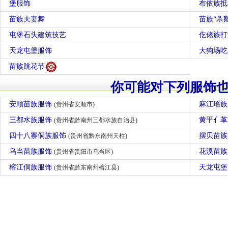
堡服饰
布依族抵
苗族夫妻舞
苗族“杀
屯堡石头建筑技艺
仡佬族打
天龙屯堡服饰
大狗场吃
苗族跳花节
你可能对下列服饰
安顺苗族服饰
麻江瑶
(贵州省安顺市)
三都水族服饰
黄平亻
(贵州省黔南州三都水族自治县)
四十八寨侗族服饰
摆贝苗
(贵州省黔东南州天柱)
乌当苗族服饰
花溪苗
(贵州省贵阳市乌当区)
榕江侗族服饰
天龙屯
(贵州省黔东南州榕江县)