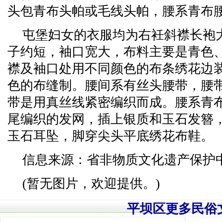
头包青布头帕或毛线头帕，腰系青布
屯堡妇女的衣服均为右衽斜襟长袍
子约短，袖口宽大，布料主要是青色
襟及袖口处用不同颜色的布条绣花边
色的布缝制。腰间系有丝头腰带，腰
带是用真丝线紧密编织而成。腰系青
尾编织的发网，插上银质和玉石发簪
玉石耳坠，脚穿尖头平底绣花布鞋。
信息来源：省非物质文化遗产保护
(暂无图片，欢迎提供。)
平坝区更多民俗