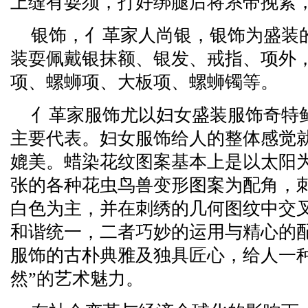
上缝有耍须，打好绑腿后将系带挽紧
银饰，亻革家人尚银，银饰为盛装
装耍佩戴银抹额、银发、戒指、项外
项、螺蛳项、大板项、螺蛳镯等。
亻革家服饰尤以妇女盛装服饰奇特
主要代表。妇女服饰给人的整体感觉
媲美。蜡染花纹图案基本上是以太阳
张的各种花虫鸟兽变形图案为配角，
白色为主，并在刺绣的几何图纹中交
和谐统一，二者巧妙的运用与精心的
服饰的古朴典雅及独具匠心，给人一种
然”的艺术魅力。