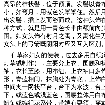
高昂的椎状髻，位于额顶。发髻以青
小，如弯月，用紫色发罩罩住。然后
出发髻，插上发而簪而成。这种头饰
种方式，就是用一青色长带由额前向
围。妇女头饰有射月之寓，又寓化生
女头上的弓箭既阴阳对应又互为区别
亻革家妇女的便装，过去多用自织
灯草绒制作），主要分上衣、围腰和
袖，衣长至膝，用布纽。上衣袖口多
形，青蓝相间。抹胸处为青底，上饰
中间夹一网状平台，台下为水波，台
下，或蓝色或浅蓝色，围腰整体用白
蜡染或编织花系带，带端有耍须，穿