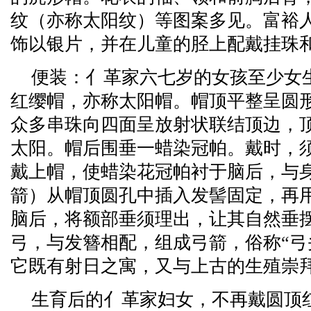
纹（亦称太阳纹）等图案多见。富裕
饰以银片，并在儿童的胫上配戴挂珠
便装：亻革家六七岁的女孩至少女
红缨帽，亦称太阳帽。帽顶平整呈圆
众多串珠向四面呈放射状联结顶边，
太阳。帽后围垂一蜡染冠帕。戴时，
戴上帽，使蜡染花冠帕衬于脑后，与
箭）从帽顶圆孔中插入发髻固定，再
脑后，将额部垂须理出，让其自然垂
弓，与发簪相配，组成弓箭，俗称“弓
它既有射日之寓，又与上古的生殖崇
生育后的亻革家妇女，不再戴圆顶