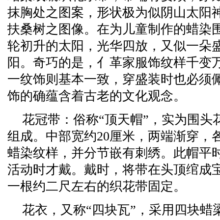
抹胸处之图案，形状极为似阴山太阳
扶桑树之图像。在为儿童制作的蜡染
轮初升的太阳，光华四放，又似一朵
阳。奇巧的是，亻革家服饰纹样千变
一纹饰则基本一致，穿盛装时也必须
饰的确蕴含着古老的文化观念。
花冠带：俗称“顶天帽”，实为围头
组成。中部宽约20厘米，两端渐穿，各
蜡染纹样，并分节嵌有刺绣。此帽平
活动时才戴。戴时，将带在头顶绾成
一根约二尺左右的织花带固定。
花衣，又称“四块瓦”，采用四块蜡