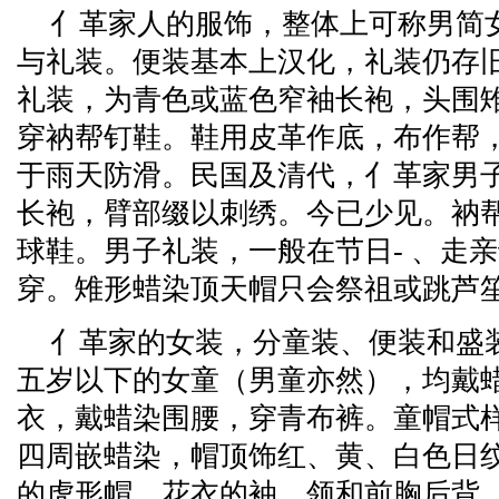
亻革家人的服饰，整体上可称男简
与礼装。便装基本上汉化，礼装仍存
礼装，为青色或蓝色窄袖长袍，头围
穿衲帮钉鞋。鞋用皮革作底，布作帮，
于雨天防滑。民国及清代，亻革家男
长袍，臂部缀以刺绣。今已少见。衲
球鞋。男子礼装，一般在节日- 、走
穿。雉形蜡染顶天帽只会祭祖或跳芦
亻革家的女装，分童装、便装和盛
五岁以下的女童（男童亦然），均戴
衣，戴蜡染围腰，穿青布裤。童帽式
四周嵌蜡染，帽顶饰红、黄、白色日
的虎形帽。花衣的袖、领和前胸后背