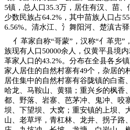
5镇，总人口35.3万，居住有汉、苗
少数民族占64.2%，其中苗族人口占5
6.56%。清水江、氵舞阳河、楚滇古
亻革家自称“哥蒙”，汉称“亻革兜”
族现有人口50000余人，仅黄平县境内
革家人口的43.2%。分布在全县各乡镇
家人居住的自然村寨有49个，杂居的村
居住集中的自然村寨有谷陇镇的白斋
哈龙、马鞍山、黄猫；重兴乡的枫香
都、野落、岩寨、芭茅冲、鬼冲、咬
坝、下望坝、大窝；重安镇的上坝、
山、老草坪，青杠林、龙井、拐子路
庄、九垓冲、长坡、龙塘、白岩山、