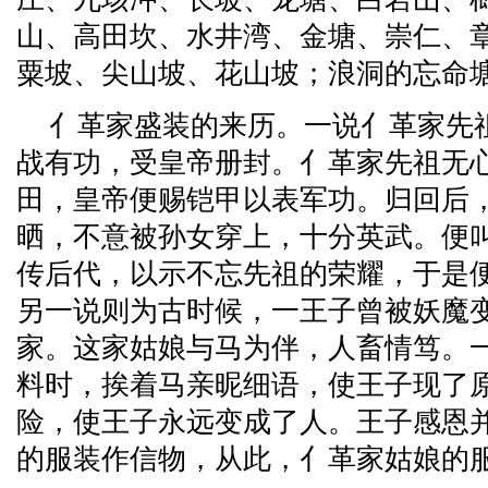
山、高田坎、水井湾、金塘、崇仁、
粟坡、尖山坡、花山坡；浪洞的忘命
亻革家盛装的来历。一说亻革家先
战有功，受皇帝册封。亻革家先祖无
田，皇帝便赐铠甲以表军功。归回后
晒，不意被孙女穿上，十分英武。便
传后代，以示不忘先祖的荣耀，于是
另一说则为古时候，一王子曾被妖魔
家。这家姑娘与马为伴，人畜情笃。
料时，挨着马亲昵细语，使王子现了
险，使王子永远变成了人。王子感恩
的服装作信物，从此，亻革家姑娘的