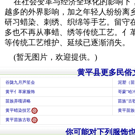
在社会变革与经济全球化的影响下
越多的外界影响，加之年轻人纷纷离
研习蜡染、刺绣、织绵等手艺。留守
多也不再从事蜡、绣等传统工艺。亻
等传统工艺维护、延续已逐渐消失。
(暂无图片，欢迎提供。)
黄平县更多民俗
谷陇九月芦笙会
泥塑（苗
黄平亻革家服饰
哥蒙“哈冲
苗族弄嘎讲略
苗族“古
黄平蜡染技艺
黄平苗族
黄平苗族古歌
你可能对下列服饰