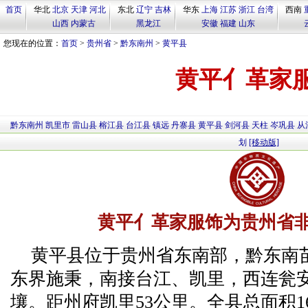
首页
华北
北京
天津
河北
东北
辽宁
吉林
华东
上海
江苏
浙江
台湾
西南
山西
内蒙古
黑龙江
安徽
福建
山东
您现在的位置：
首页
>
贵州省
>
黔东南州
>
黄平县
黄平亻革家
黔东南州
凯里市
雷山县
榕江县
台江县
镇远
丹寨县
黄平县
剑河县
天柱
岑巩县
从
划
[移动版]
黄平亻革家服饰为贵州省
黄平县位于贵州省东南部，黔东南
东界施秉，南接台江、凯里，西连瓮
壤。距州府凯里53公里。全县总面积16