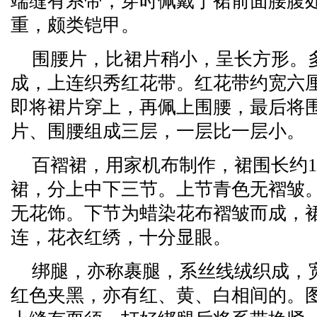
端缝有系带，穿时佩戴于裙前面腰腹
重，颇类铠甲。
围腰片，比裙片稍小，呈长方形。
成，上连织秀红花带。红花带约宽六
即将裙片穿上，再佩上围腰，最后将
片、围腰组成三层，一层比一层小。
百褶裙，用家机布制作，裙围长约1
裙，分上中下三节。上节青色无褶皱
无花饰。下节为蜡染花布褶皱而成，
连，花衣红绣，十分显眼。
绑腿，亦称裹腿，系丝线绒织成，宽
红色夹黑，亦有红、黄、白相间的。