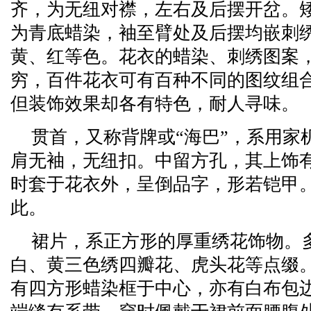
齐，为无纽对襟，左右及后摆开岔。
为青底蜡染，袖至臂处及后摆均嵌刺
黄、红等色。花衣的蜡染、刺绣图案
穷，百件花衣可有百种不同的图纹组
但装饰效果却各有特色，耐人寻味。
贯首，又称背牌或“海巴”，系用家
肩无袖，无纽扣。中留方孔，其上饰
时套于花衣外，呈倒品字，形若铠甲。
此。
裙片，系正方形的厚重绣花饰物。
白、黄三色绣四瓣花、虎头花等点缀
有四方形蜡染框于中心，亦有白布包