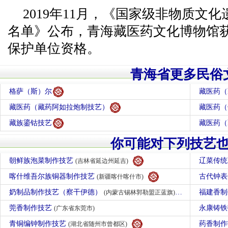
2019年11月，《国家级非物质文
名单》公布，青海藏医药文化博物馆获
保护单位资格。
青海省更多民俗
格萨（斯）尔
藏医药（
藏医药（藏药阿如拉炮制技艺）
藏医药（
藏族鎏钴技艺
藏医药（
你可能对下列技艺
朝鲜族泡菜制作技艺
辽菜传
(吉林省延边州延吉)
喀什维吾尔族铜器制作技艺
古代钟
(新疆喀什喀什市)
奶制品制作技艺（察干伊德）
福建香
(内蒙古锡林郭勒盟正蓝旗)
莞香制作技艺
永康铸
(广东省东莞市)
青铜编钟制作技艺
药香制
(湖北省随州市曾都区)