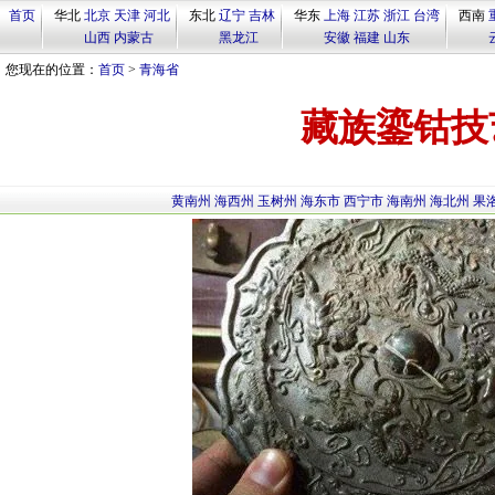
首页
华北
北京
天津
河北
东北
辽宁
吉林
华东
上海
江苏
浙江
台湾
西南
山西
内蒙古
黑龙江
安徽
福建
山东
您现在的位置：
首页
>
青海省
藏族鎏钴技
黄南州
海西州
玉树州
海东市
西宁市
海南州
海北州
果