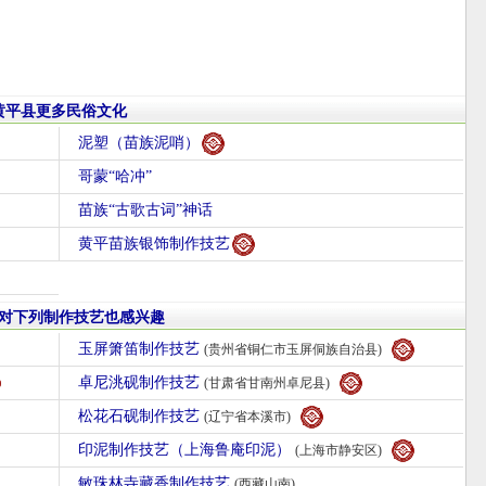
黄平县更多民俗文化
泥塑（苗族泥哨）
哥蒙“哈冲”
苗族“古歌古词”神话
黄平苗族银饰制作技艺
对下列制作技艺也感兴趣
玉屏箫笛制作技艺
(贵州省铜仁市玉屏侗族自治县)
卓尼洮砚制作技艺
(甘肃省甘南州卓尼县)
松花石砚制作技艺
(辽宁省本溪市)
印泥制作技艺（上海鲁庵印泥）
(上海市静安区)
敏珠林寺藏香制作技艺
(西藏山南)