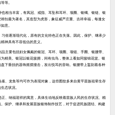
扣等等。
种也相当丰富，有凤冠、戒指、耳坠和耳环、项圈、银镯、银链、银
虎褂扣最为著名，其造型为虎形，象征威严庄重、吉祥幸福，每逢女
事如意。
、习俗逐渐现代化，原有的文化特色正在失落。因此，保护、继承少
族精神具有不容低估的意义。
制品主要包括妇女佩戴的银冠、耳环、项圈、项链、手圈、银腰带、
最为精美。银冠以银花簇拥，间有虫鸟，整体上看如同簇锦花篮。银
镜盘下垂挂的器饰摇摆撞击，发出悦耳的音响。银腰带上錾刻着各种
鸟雀、龙鱼等均可作为表现对象，这些图纹多来自黄平苗族祖辈生存
的生态状况。
趋正、纳福迎祥的寓意，具体生动地反映着苗族人民的生存状况、精
值。保护、继承和发展苗族银饰制作技艺，对于促进民族团结、构建