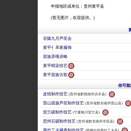
申报地区或单位：贵州黄平县
(暂无图片，欢迎提供。)
谷陇九月芦笙会
黄平亻革家服饰
苗族弄嘎讲略
黄平蜡染技艺
黄平苗族古歌
你可能
皮纸制作技艺
(贵州省黔西南州贞丰县)
雷山苗族芦笙制作技艺
(贵州省黔东南州雷山县)
贺兰砚制作技艺
(宁夏银川贺兰县)
思州石砚制作技艺
(贵州省黔东南州岑巩县)
墨竹工卡藏香制作技艺
(西藏拉萨墨竹工卡县)