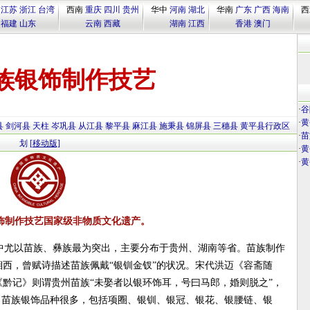
江苏
浙江
台湾
西南
重庆
四川
贵州
华中
河南
湖北
华南
广东
广西
海南
西
福建
山东
云南
西藏
湖南
江西
香港
澳门
族银饰制作技艺
·
谷
·
黄
县
剑河县
天柱
岑巩县
从江县
黎平县
麻江县
施秉县
锦屏县
三穗县
黄平县行政区
·
苗
划
[移动版]
·
黄
·
黄
饰制作技艺国家级非物质文化遗产。
中尤以苗族、彝族最为突出，主要分布于贵州、湖南等省。苗族制作
西，曾赋诗描述苗族佩戴“银钏金钗”的状况。宋代洪迈《容斋随
黔记》则谓贵州苗族“未娶者以银环饰耳，号曰马郎，婚则脱之”，
。苗族银饰品种很多，包括项圈、银钏、银冠、银花、银腰链、银