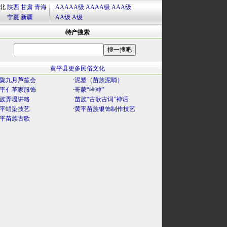
北
陕西
甘肃
青海
AAAAA级
AAAA级
AAA级
宁夏
新疆
AA级
A级
特产搜索
黄平县更多民俗文化
陇九月芦笙会
·
泥塑（苗族泥哨）
平亻革家服饰
·
哥蒙“哈冲”
族弄嘎讲略
·
苗族“古歌古词”神话
平蜡染技艺
·
黄平苗族银饰制作技艺
平苗族古歌