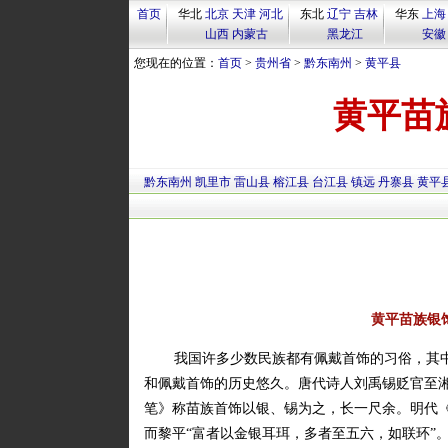
首页
华北
北京
天津
河北
东北
辽宁
吉林
华东
上海
山西
内蒙古
黑龙江
安徽
您现在的位置：
首页
>
贵州省
>
黔东南州
>
黄平县
黄平苗
黔东南州
凯里市
雷山县
榕江县
台江县
镇远
丹寨县
黄平
黄平苗族银
我国许多少数民族都有佩戴首饰的习俗，其
和佩戴首饰的历史悠久。唐代诗人刘禹锡贬官至湘
笔》称苗族首饰以银、锡为之，长一尺余。明代《
而黎平“富者以金银耳珥，多者至五六，如联环”