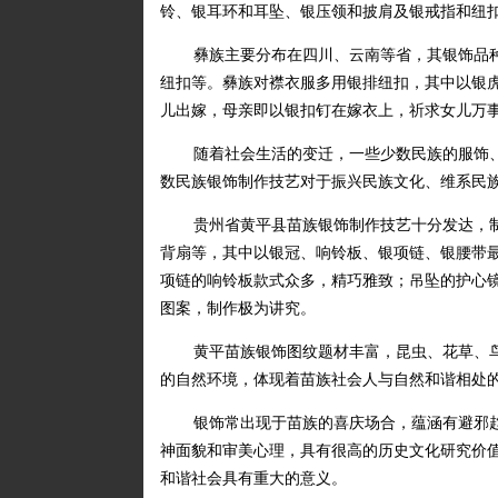
铃、银耳环和耳坠、银压领和披肩及银戒指和纽
彝族主要分布在四川、云南等省，其银饰品
纽扣等。彝族对襟衣服多用银排纽扣，其中以银
儿出嫁，母亲即以银扣钉在嫁衣上，祈求女儿万
随着社会生活的变迁，一些少数民族的服饰
数民族银饰制作技艺对于振兴民族文化、维系民
贵州省黄平县苗族银饰制作技艺十分发达，
背扇等，其中以银冠、响铃板、银项链、银腰带
项链的响铃板款式众多，精巧雅致；吊坠的护心
图案，制作极为讲究。
黄平苗族银饰图纹题材丰富，昆虫、花草、
的自然环境，体现着苗族社会人与自然和谐相处
银饰常出现于苗族的喜庆场合，蕴涵有避邪
神面貌和审美心理，具有很高的历史文化研究价
和谐社会具有重大的意义。