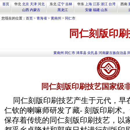
首页
华北
北京
天津
河北
东北
辽宁
吉林
华东
上海
江苏
浙江
台湾
西南
山西
内蒙古
黑龙江
安徽
福建
山东
您现在的位置：
首页
>
青海省
>
黄南州
>
同仁市
同仁刻版印刷
黄南州
同仁市
泽库县
尖扎县
河南蒙古族自治县
同仁刻版印刷技艺国家级
同仁刻版印刷技艺产生于元代，早在
仁钦的喇嘛师研发了藏- 刻版印刷术
保存着传统的同仁刻版印刷技艺，以