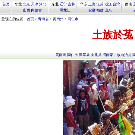
首页
华北
北京
天津
河北
东北
辽宁
吉林
华东
上海
江苏
浙江
台湾
西南
山西
内蒙古
黑龙江
安徽
福建
山东
您现在的位置：
首页
>
青海省
>
黄南州
>
同仁市
土族於菟
黄南州
同仁市
泽库县
尖扎县
河南蒙古族自治县