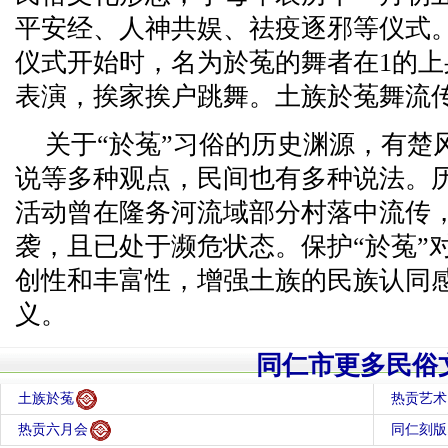
平安经、人神共娱、祛疫逐邪等仪式
仪式开始时，名为於菟的舞者在1的
表演，挨家挨户跳舞。土族於菟舞流
关于“於菟”习俗的历史渊源，有楚
说等多种观点，民间也有多种说法。历
活动曾在隆务河流域部分村落中流传
袭，且已处于濒危状态。保护“於菟”
创性和丰富性，增强土族的民族认同
义。
同仁市更多民俗
土族於菟
热贡艺术
热贡六月会
同仁刻版