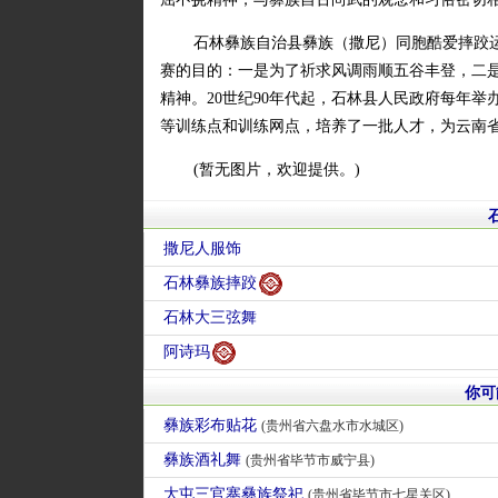
石林彝族自治县彝族（撒尼）同胞酷爱摔跤
赛的目的：一是为了祈求风调雨顺五谷丰登，二
精神。20世纪90年代起，石林县人民政府每年
等训练点和训练网点，培养了一批人才，为云南
(暂无图片，欢迎提供。)
撒尼人服饰
石林彝族摔跤
石林大三弦舞
阿诗玛
你可
彝族彩布贴花
(贵州省六盘水市水城区)
彝族酒礼舞
(贵州省毕节市威宁县)
大屯三官寨彝族祭祀
(贵州省毕节市七星关区)