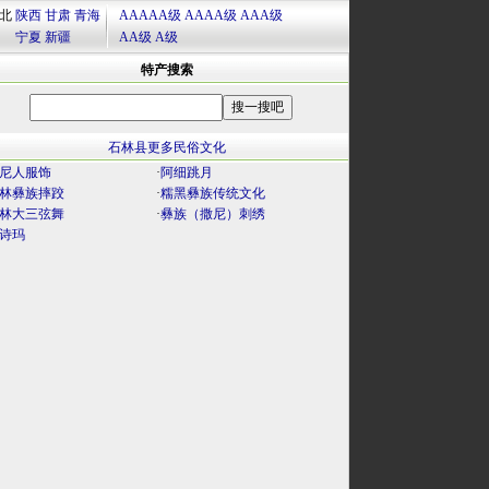
北
陕西
甘肃
青海
AAAAA级
AAAA级
AAA级
宁夏
新疆
AA级
A级
特产搜索
石林县更多民俗文化
尼人服饰
·
阿细跳月
林彝族摔跤
·
糯黑彝族传统文化
林大三弦舞
·
彝族（撒尼）刺绣
诗玛