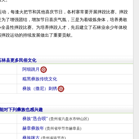
运动，每逢火把节和其他喜庆节日，各村寨常要开展摔跤比赛。摔跤
是为了增强团结，增加节日喜庆气氛，三是为着锻炼身体，培养勇敢
举办全县性摔跤比赛。为培养摔跤人才，先后建立了石林业余少年体校
省摔跤运动的持续发展做出了重要贡献。
石林县更多民俗文化
阿细跳月
糯黑彝族传统文化
彝族（撒尼）刺绣
能对下列彝族也感兴趣
彝族“恳合呗”
(贵州省六盘水市钟山区)
赫章彝族年
(贵州省毕节市赫章县)
彝族咪古
(贵州省毕节市)