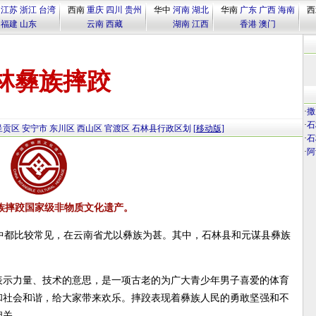
江苏
浙江
台湾
西南
重庆
四川
贵州
华中
河南
湖北
华南
广东
广西
海南
西
福建
山东
云南
西藏
湖南
江西
香港
澳门
林彝族摔跤
·
撒
·
石
呈贡区
安宁市
东川区
西山区
官渡区
石林县行政区划
[移动版]
·
石
·
阿
族摔跤国家级非物质文化遗产。
中都比较常见，在云南省尤以彝族为甚。其中，石林县和元谋县彝族
表示力量、技术的意思，是一项古老的为广大青少年男子喜爱的体育
和社会和谐，给大家带来欢乐。摔跤表现着彝族人民的勇敢坚强和不
相关。