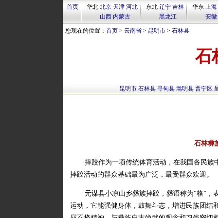
首页
华北
北京
天津
河北
东北
辽宁
吉林
华东
上海
山西
内蒙古
黑龙江
安徽
您现在的位置：
首页
>
云南省
>
昆明市
>
石林县
石
昆明市
石林县
寻甸县
嵩明县
晋宁区
石林彝
摔跤作为一项传统体育活动，在我国各民族
摔跤活动的群众基础最为广泛，最受群众欢迎。
元谋县小凉山乡彝族摔跤，彝语称为“格”，
运动，它能强健身体，鼓舞斗志，增进民族团结
屈不挠精神，与彝族自古尚武的观念和习俗密切