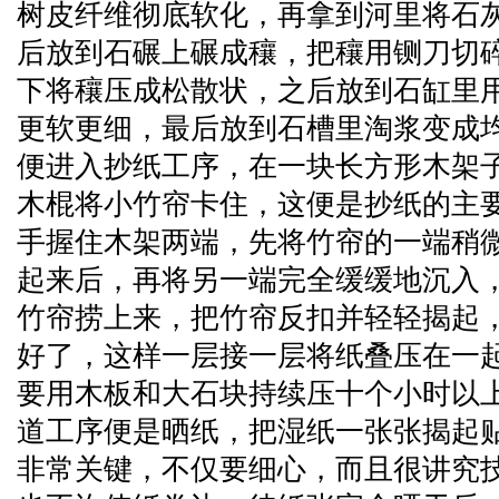
树皮纤维彻底软化，再拿到河里将石
后放到石碾上碾成穰，把穰用铡刀切
下将穰压成松散状，之后放到石缸里用
更软更细，最后放到石槽里淘浆变成
便进入抄纸工序，在一块长方形木架
木棍将小竹帘卡住，这便是抄纸的主
手握住木架两端，先将竹帘的一端稍
起来后，再将另一端完全缓缓地沉入，
竹帘捞上来，把竹帘反扣并轻轻揭起
好了，这样一层接一层将纸叠压在一
要用木板和大石块持续压十个小时以
道工序便是晒纸，把湿纸一张张揭起
非常关键，不仅要细心，而且很讲究