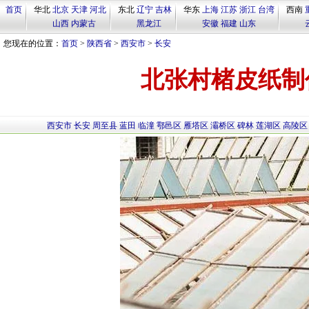
首页
华北
北京
天津
河北
东北
辽宁
吉林
华东
上海
江苏
浙江
台湾
西南
山西
内蒙古
黑龙江
安徽
福建
山东
您现在的位置：
首页
>
陕西省
>
西安市
>
长安
北张村楮皮纸制
西安市
长安
周至县
蓝田
临潼
鄠邑区
雁塔区
灞桥区
碑林
莲湖区
高陵区