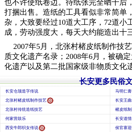
也不许使纸卷边。待纸张完全晒干后
打捆出售。造纸的工具看似非常简单
杂，大致要经过10道大工序，72道
成，劳动强度大，每天大约能造出十三四
2007年5月，北张村楮皮纸制作技
质文化遗产名录；2008年6月，被确
化遗产以及第二批国家级非物质文化
长安更多民俗
长安仓颉造字传说
马明仁膏
北张村楮皮纸制作技艺
长安王曲
北张村传统造纸技艺
楮皮纸制
何家营鼓乐
长安道情
西安牛郎织女传说
侯官寨迎