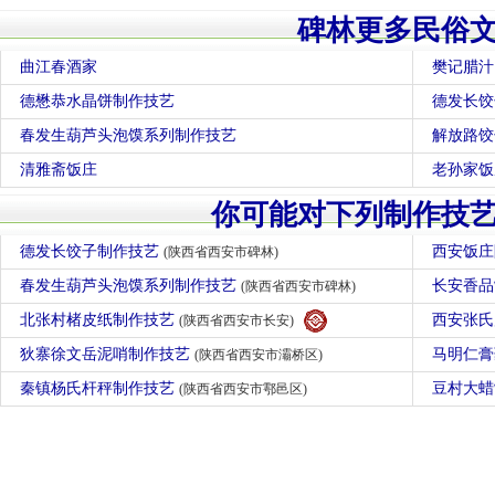
碑林更多民俗
曲江春酒家
樊记腊汁
德懋恭水晶饼制作技艺
德发长饺
春发生葫芦头泡馍系列制作技艺
解放路饺
清雅斋饭庄
老孙家饭
你可能对下列制作技
德发长饺子制作技艺
西安饭庄
(陕西省西安市碑林)
春发生葫芦头泡馍系列制作技艺
长安香
(陕西省西安市碑林)
北张村楮皮纸制作技艺
西安张
(陕西省西安市长安)
狄寨徐文岳泥哨制作技艺
马明仁
(陕西省西安市灞桥区)
秦镇杨氏杆秤制作技艺
豆村大
(陕西省西安市鄠邑区)