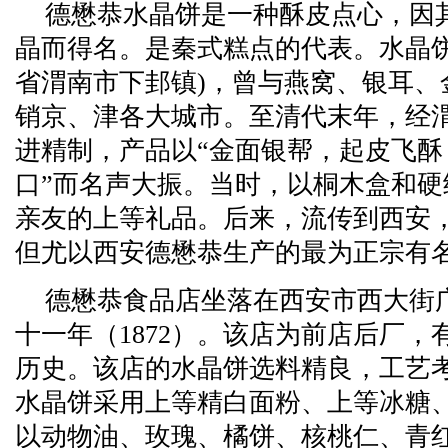
德懋恭水晶饼是一种酥皮点心，因
晶而得名。是秦式糕点的代表。水晶饼
省渭南市下邽镇)，曾与燕窝、银耳、
销京、津各大城市。至清代末年，经
进精制，产品以“金面银帮，起皮飞酥
口”而名声大振。当时，以桐木盒和
亲友的上等礼品。后来，流传到西安
但尤以西安德懋恭生产的最为正宗有
德懋恭食品店坐落在西安市西大街
十一年（1872）。该店为前店后厂，
历史。该店的水晶饼选料精良，工艺
水晶饼采用上等精白面粉、上等冰糖
以动物油、玫瑰、橘饼、核桃仁、青