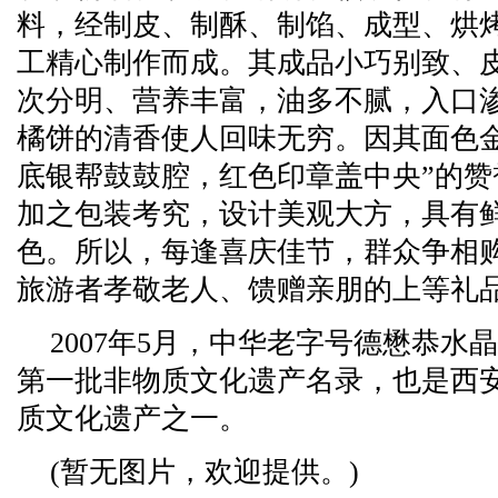
料，经制皮、制酥、制馅、成型、烘烤
工精心制作而成。其成品小巧别致、
次分明、营养丰富，油多不腻，入口
橘饼的清香使人回味无穷。因其面色
底银帮鼓鼓腔，红色印章盖中央”的赞
加之包装考究，设计美观大方，具有
色。所以，每逢喜庆佳节，群众争相
旅游者孝敬老人、馈赠亲朋的上等礼
2007年5月，中华老字号德懋恭水
第一批非物质文化遗产名录，也是西安
质文化遗产之一。
(暂无图片，欢迎提供。)