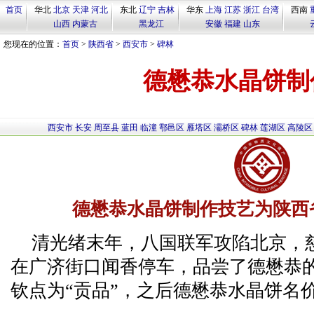
首页
华北
北京
天津
河北
东北
辽宁
吉林
华东
上海
江苏
浙江
台湾
西南
山西
内蒙古
黑龙江
安徽
福建
山东
您现在的位置：
首页
>
陕西省
>
西安市
>
碑林
德懋恭水晶饼制
西安市
长安
周至县
蓝田
临潼
鄠邑区
雁塔区
灞桥区
碑林
莲湖区
高陵区
德懋恭水晶饼制作技艺为陕西
清光绪末年，八国联军攻陷北京，
在广济街口闻香停车，品尝了德懋恭
钦点为“贡品”，之后德懋恭水晶饼名