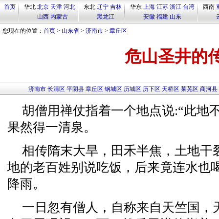
首页
华北
北京
天津
河北
东北
辽宁
吉林
华东
上海
江苏
浙江
台湾
西南
山西
内蒙古
黑龙江
安徽
福建
山东
您现在的位置：
首页
>
山东省
>
济南市
>
章丘区
危山圣井的
济南市
长清区
平阴县
章丘区
钢城区
历城区
历下区
天桥区
莱芜区
商河县
胡僧用禅仗指着一个地点说:“此地
果然得一清泉。
相传隋末大旱，田禾半焦，土地干
地的老百姓别说吃饭，后来竟连水也
降雨。
一日忽有僧人，自称来自天竺国，