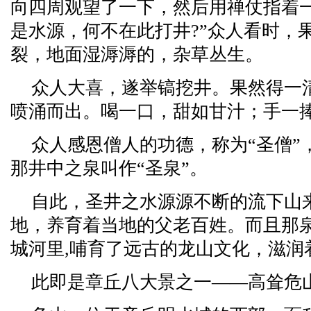
向四周观望了一下，然后用禅仗指着一
是水源，何不在此打井?”众人看时，
裂，地面湿溽溽的，杂草丛生。
众人大喜，遂举镐挖井。果然得一
喷涌而出。喝一口，甜如甘汁；手一
众人感恩僧人的功德，称为“圣僧”
那井中之泉叫作“圣泉”。
自此，圣井之水源源不断的流下山
地，养育着当地的父老百姓。而且那
城河里,哺育了远古的龙山文化，滋润
此即是章丘八大景之一——高耸危