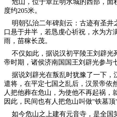
危山，位于章丘明水城的西部，面
度约205米。
明朝弘治二年碑刻云：古迹有圣井
口悬于井半，若恳虔心祈祝，水为方
雨，苗稼长茂。
不仅如此，据说汉初平陵王刘辟光
帝时期，诸侯济南国国王刘辟光参与七
据说刘辟光在叛乱时犹豫了一下，
遣将，在平定七国之乱后，汉景帝依
人把他葬在危山，为使他不再起祸，
因此，民间也有人把危山叫做"铁墓顶
如今危山之上建有元音寺，是全国