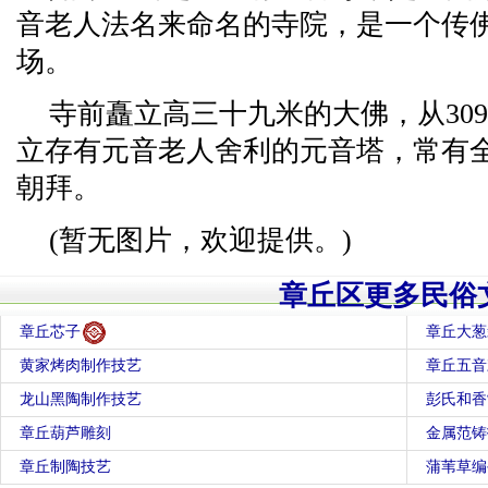
音老人法名来命名的寺院，是一个传
场。
寺前矗立高三十九米的大佛，从30
立存有元音老人舍利的元音塔，常有
朝拜。
(暂无图片，欢迎提供。)
章丘区更多民俗
章丘芯子
章丘大葱
黄家烤肉制作技艺
章丘五音
龙山黑陶制作技艺
彭氏和香
章丘葫芦雕刻
金属范铸
章丘制陶技艺
蒲苇草编