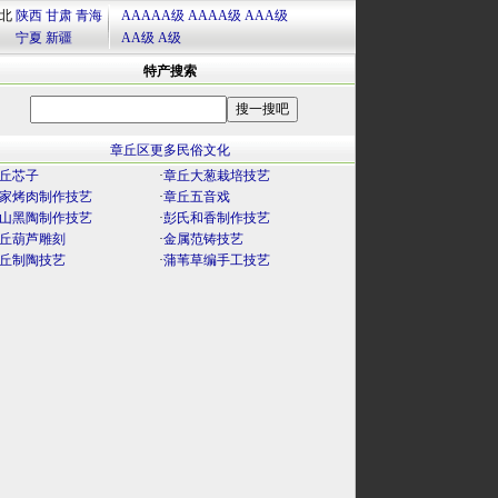
北
陕西
甘肃
青海
AAAAA级
AAAA级
AAA级
宁夏
新疆
AA级
A级
特产搜索
章丘区更多民俗文化
丘芯子
·
章丘大葱栽培技艺
家烤肉制作技艺
·
章丘五音戏
山黑陶制作技艺
·
彭氏和香制作技艺
丘葫芦雕刻
·
金属范铸技艺
丘制陶技艺
·
蒲苇草编手工技艺