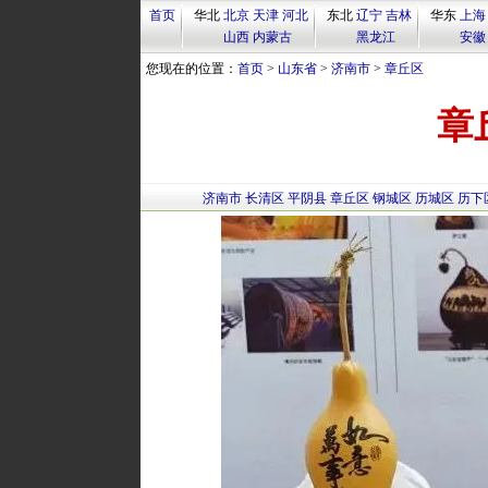
首页
华北
北京
天津
河北
东北
辽宁
吉林
华东
上海
山西
内蒙古
黑龙江
安徽
您现在的位置：
首页
>
山东省
>
济南市
>
章丘区
章
济南市
长清区
平阴县
章丘区
钢城区
历城区
历下