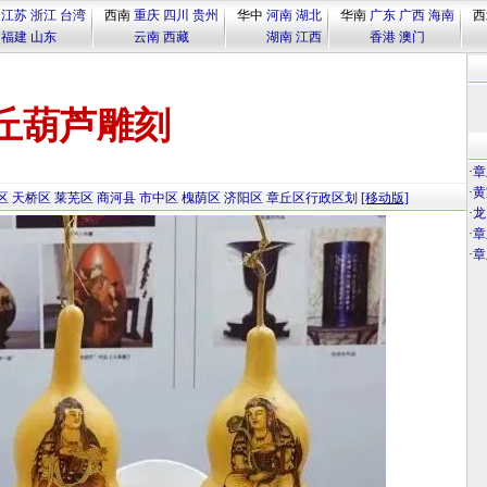
江苏
浙江
台湾
西南
重庆
四川
贵州
华中
河南
湖北
华南
广东
广西
海南
西
福建
山东
云南
西藏
湖南
江西
香港
澳门
丘葫芦雕刻
·
章
·
黄
区
天桥区
莱芜区
商河县
市中区
槐荫区
济阳区
章丘区行政区划
[移动版]
·
龙
·
章
·
章