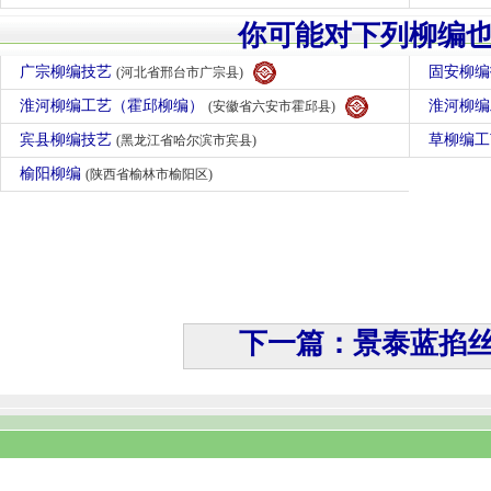
你可能对下列柳编
广宗柳编技艺
固安柳
(河北省邢台市广宗县)
淮河柳编工艺（霍邱柳编）
淮河柳
(安徽省六安市霍邱县)
宾县柳编技艺
草柳编
(黑龙江省哈尔滨市宾县)
榆阳柳编
(陕西省榆林市榆阳区)
下一篇：景泰蓝掐