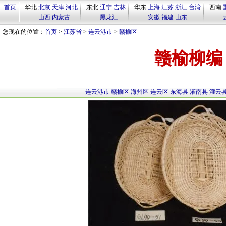
首页
华北
北京
天津
河北
东北
辽宁
吉林
华东
上海
江苏
浙江
台湾
西南
山西
内蒙古
黑龙江
安徽
福建
山东
您现在的位置：
首页
>
江苏省
>
连云港市
>
赣榆区
赣榆柳编
连云港市
赣榆区
海州区
连云区
东海县
灌南县
灌云