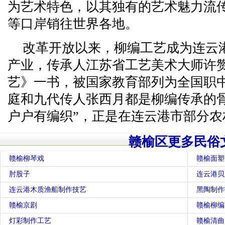
为艺术特色，以其独有的艺术魅力流
等口岸销往世界各地。
改革开放以来，柳编工艺成为连云
产业，传承人江苏省工艺美术大师许
艺》一书，被国家教育部列为全国职
庭和九代传人张西月都是柳编传承的
户户有编织”，正是在连云港市部分农
赣榆区更多民俗
赣榆柳琴戏
赣榆面塑
肘股子
连云港贝
连云港木质渔船制作技艺
黑陶制作
赣榆京剧
赣榆柳编
灯彩制作工艺
赣榆清曲