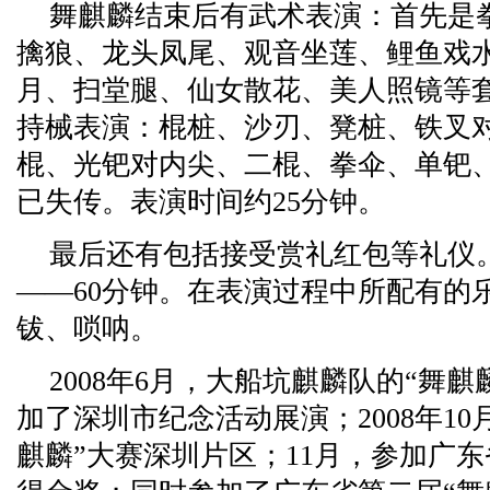
舞麒麟结束后有武术表演：首先是
擒狼、龙头凤尾、观音坐莲、鲤鱼戏
月、扫堂腿、仙女散花、美人照镜等套
持械表演：棍桩、沙刃、凳桩、铁叉
棍、光钯对内尖、二棍、拳伞、单钯、
已失传。表演时间约25分钟。
最后还有包括接受赏礼红包等礼仪。
——60分钟。在表演过程中所配有的
钹、唢呐。
2008年6月，大船坑麒麟队的“舞麒
加了深圳市纪念活动展演；2008年1
麒麟”大赛深圳片区；11月，参加广东