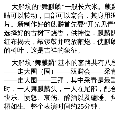
大船坑的“舞麒麟”一般长六米。麒
睛可以转动，口部可以翕合，其身用
片。新制作好的麒麟首先要“开光见青
选择好的古树下烧香，供神位，麒麟
红布揭去，敲锣鼓并鸣放鞭炮，使麒麟
的树叶，这是吉祥的象征。
大船坑“舞麒麟”基本的套路共有八
——走大围（圈）——双麟会——采
——走大围——三拜，其中采青是最
时，一人舞麒麟头，一人在尾部，配
快乐、愤怒、哀伤、醉酒以及磕睡、
栩如生。整个表演时间约25分钟。