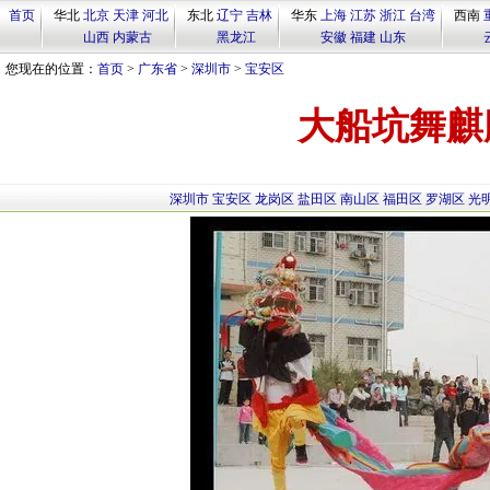
首页
华北
北京
天津
河北
东北
辽宁
吉林
华东
上海
江苏
浙江
台湾
西南
山西
内蒙古
黑龙江
安徽
福建
山东
您现在的位置：
首页
>
广东省
>
深圳市
>
宝安区
大船坑舞麒
深圳市
宝安区
龙岗区
盐田区
南山区
福田区
罗湖区
光