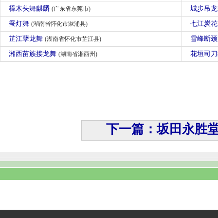
樟木头舞麒麟
城步吊
(广东省东莞市)
蚕灯舞
七江炭
(湖南省怀化市溆浦县)
芷江孽龙舞
雪峰断
(湖南省怀化市芷江县)
湘西苗族接龙舞
花垣司
(湖南省湘西州)
下一篇：坂田永胜