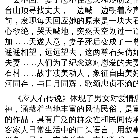
台山顶寻找丈夫，一边喊一边朝着应
前，发现每天回应她的原来是一块大
心欲绝，哭天喊地，突然天空划过一
加……天遂人意，妻子死后变成了一
遥遥相望，远远望去，这两尊石头仿
夫妻……人们为了纪念这对恩爱的夫
石村……故事凄美动人，象征自由美
河同存，与日月同辉，歌颂忠贞不渝
《应人石传说》体现了男女对爱情
神，涵载着当地丰富的风情民俗，是
的作品，具有广泛的群众性和民间传
客家人日常生活中的口头语言，用叙