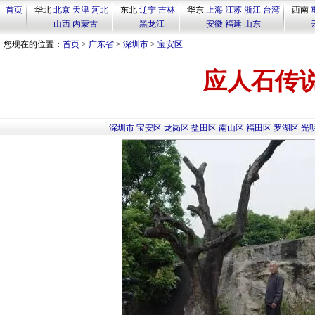
首页
华北
北京
天津
河北
东北
辽宁
吉林
华东
上海
江苏
浙江
台湾
西南
山西
内蒙古
黑龙江
安徽
福建
山东
您现在的位置：
首页
>
广东省
>
深圳市
>
宝安区
应人石传
深圳市
宝安区
龙岗区
盐田区
南山区
福田区
罗湖区
光