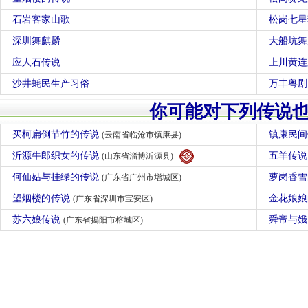
石岩客家山歌
松岗七星
深圳舞麒麟
大船坑舞
应人石传说
上川黄连
沙井蚝民生产习俗
万丰粤剧
你可能对下列传说
买柯扁倒节竹的传说
镇康民间
(云南省临沧市镇康县)
沂源牛郎织女的传说
五羊传
(山东省淄博沂源县)
何仙姑与挂绿的传说
萝岗香
(广东省广州市增城区)
望烟楼的传说
金花娘
(广东省深圳市宝安区)
苏六娘传说
舜帝与
(广东省揭阳市榕城区)