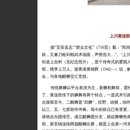
上川黄连胜
据“宝安县志”“群众文化”（716页）载：
鼓，又兼刀枪剑戟武术场面，声势浩大…”。“上川
街道上合村（见纪念照片），是个传奇式的爱国
馆，桃李上万人。据香港黄锦辉（1942—）说，
会，与各地醒狮交汇竞技。
传统舞狮以平台表演为主，新狮初舞前，需
了。黄连胜传下的狮舞有两个特点，一是武术引
点保留至今。二醒狮是“武狮”，狂野、凶狠，动
以三、五、七星鼓作伴奏。现今的鼓点已有变更
请他去办团传艺。成立醒狮团分支，掀起舞狮热潮
初，新安镇连续两届醒狮比赛，都是上合第一河东第