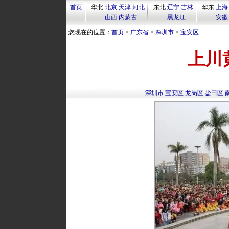
首页
华北
北京
天津
河北
东北
辽宁
吉林
华东
上海
山西
内蒙古
黑龙江
安徽
您现在的位置：
首页
>
广东省
>
深圳市
>
宝安区
上川
深圳市
宝安区
龙岗区
盐田区