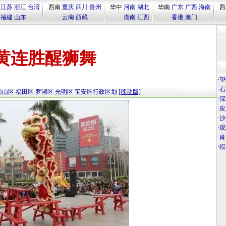
江苏
浙江
台湾
西南
重庆
四川
贵州
华中
河南
湖北
华南
广东
广西
海南
西
福建
山东
云南
西藏
湖南
江西
香港
澳门
黄连胜醒狮舞
·
望
·
石
南山区
福田区
罗湖区
光明区
宝安区行政区划
[移动版]
·
深
·
应
·
沙
·
观
·
肖
·
福