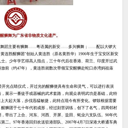
醒狮舞为广东省非物质文化遗产。
“民间舞蹈主要有狮舞……粤语属的新安……多兴狮舞；……配以大锣大
黄连胜醒狮团”创始人黄连胜（原名黄胜华）1906年生于宝安区新安
人士。少年学艺得高人指点，三十年代后在香港、荷兰、印度开过武
解放前（约47年），黄连胜就数次带领宝安醒狮赴蛇口赤湾妈祖庙
经开光点睛仪式，开过光的醒狮便具有生命和灵气，可以进行表演
路，展示一番徒手或器械的武术套路，向观众表明武功是基础，此特
作上大起大落，步伐迅猛敏捷，此特点现今有所变化。锣鼓根据需要
。醒狮团于七十年代初成形，经过刻苦训练，创下了名气，四周邻村
，带出了上合、河东、河西、开屏、盐田、蚝业六支队伍。90年代
二。97年香港回归欢送驻港部队、2007年4月7日深港大桥通车典