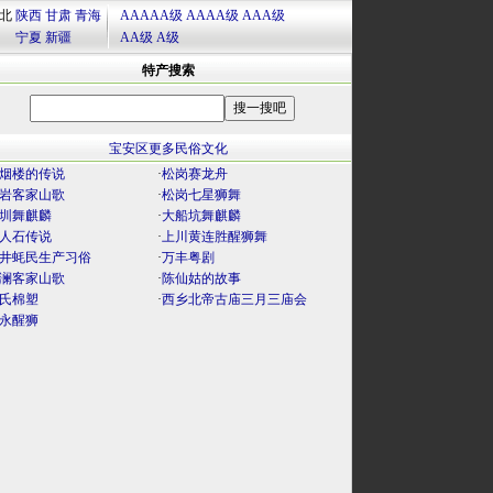
北
陕西
甘肃
青海
AAAAA级
AAAA级
AAA级
宁夏
新疆
AA级
A级
特产搜索
宝安区更多民俗文化
烟楼的传说
·
松岗赛龙舟
岩客家山歌
·
松岗七星狮舞
圳舞麒麟
·
大船坑舞麒麟
人石传说
·
上川黄连胜醒狮舞
井蚝民生产习俗
·
万丰粤剧
澜客家山歌
·
陈仙姑的故事
氏棉塑
·
西乡北帝古庙三月三庙会
永醒狮