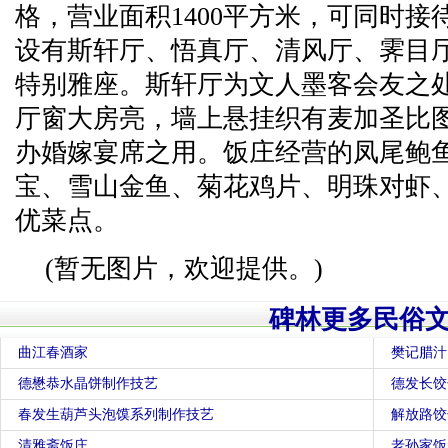
格，营业面积1400平方米，可同时
设有斯轩厅、悟真厅、清风厅、霁目
特别雅座。斯轩厅为文人墨客会友之
厅窗大房亮，墙上悬挂织有麦加圣比
办婚嫁宴席之用。饭庄经营的凤尾鲍
宝、雪山金鱼、菊花鸡片、明珠对虾
优菜点。
(暂无图片，欢迎提供。)
碑林更多民俗
曲江春酒家
樊记腊汁
德懋恭水晶饼制作技艺
德发长饺
春发生葫芦头泡馍系列制作技艺
解放路饺
清雅斋饭庄
老孙家饭