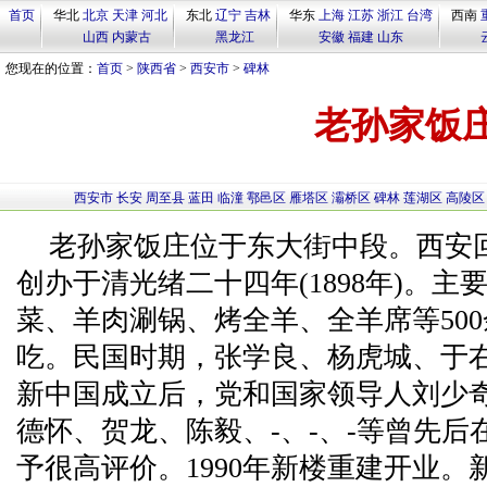
首页
华北
北京
天津
河北
东北
辽宁
吉林
华东
上海
江苏
浙江
台湾
西南
山西
内蒙古
黑龙江
安徽
福建
山东
您现在的位置：
首页
>
陕西省
>
西安市
>
碑林
老孙家饭
西安市
长安
周至县
蓝田
临潼
鄠邑区
雁塔区
灞桥区
碑林
莲湖区
高陵区
老孙家饭庄位于东大街中段。西安
创办于清光绪二十四年(1898年)。
菜、羊肉涮锅、烤全羊、全羊席等50
吃。民国时期，张学良、杨虎城、于
新中国成立后，党和国家领导人刘少
德怀、贺龙、陈毅、-、-、-等曾先
予很高评价。1990年新楼重建开业