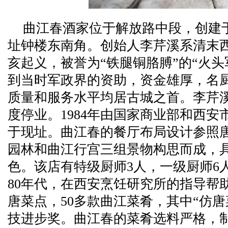
曲江春酒家位于解放路中段，创建于民
址钟楼东南角。创始人李芹溪系清末
亥起义，被誉为“铁腿铜胳膊”的“火
到当时军政界的资助，资金雄厚，名
质量和服务水平均居古城之首。李芹
度停业。1984年由国家商业部和西
于现址。曲江春的餐厅布局设计参照
园林和曲江行宫三组景物构思而成，
色。该店有特级厨师3人，一级厨师6
80年代，在西安烹饪研究所的指导帮
唐菜点，50多款曲江菜肴，其中“仿唐菜
技进步奖。曲江春的菜肴选料严格，