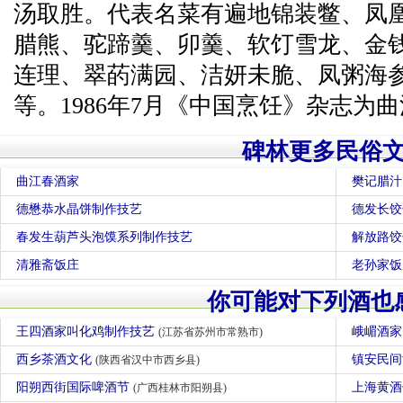
汤取胜。代表名菜有遍地锦装鳖、凤
腊熊、驼蹄羹、卯羹、软饤雪龙、金
连理、翠菂满园、洁妍未脆、凤粥海
等。1986年7月《中国烹饪》杂志为
碑林更多民俗
曲江春酒家
樊记腊汁
德懋恭水晶饼制作技艺
德发长饺
春发生葫芦头泡馍系列制作技艺
解放路饺
清雅斋饭庄
老孙家饭
你可能对下列酒也
王四酒家叫化鸡制作技艺
峨嵋酒
(江苏省苏州市常熟市)
西乡茶酒文化
镇安民
(陕西省汉中市西乡县)
阳朔西街国际啤酒节
上海黄
(广西桂林市阳朔县)