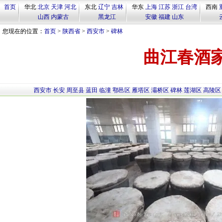
首页
华北
北京
天津
河北
东北
辽宁
吉林
华东
上海
江苏
浙江
台湾
西南
山西
内蒙古
黑龙江
安徽
福建
山东
您现在的位置：
首页
>
陕西省
>
西安市
>
碑林
曲江春酒
西安市
长安
周至县
蓝田
临潼
鄠邑区
雁塔区
灞桥区
碑林
莲湖区
高陵区