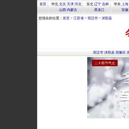
首页
华北
北京
天津
河北
东北
辽宁
吉林
华东
上海
山西
内蒙古
黑龙江
安徽
您现在的位置：
首页
>
江苏省
>
宿迁市
>
沭阳县
宿迁市
沭阳县
宿豫区