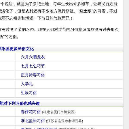
一个说法，就是为了祭祀土地，每年生长出许多粮草，让黎民百姓能
淡化了，但是农村还有不少地方流行祭祖、“烧土纸”的习俗，不过
表示不忘祖先和增添一下节日的气氛而已！
方有过冬至节的习俗。现在人们对过节的习俗意识虽然没有过去那么
纸”的习俗。
沭阳县更多民俗文化
六月六晒龙衣
七月七乞巧节
正月待客习俗
入学礼
生辰习俗
能对下列习俗也感兴趣
春仔花习俗
(福建省厦门市翔安区)
淮北盐民习俗
(江苏省连云港市灌云县)