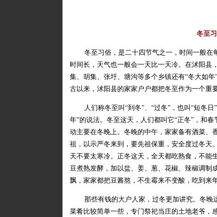
冬至习
冬至习俗，是二十四节气之一，时间一般在
时间长，天气也一般会一天比一天冷。在沭阳县
集、胡集、张圩、塘沟等多个乡镇还有“冬大如年”
古以来，沭阳县的家家户户都把冬至作为一个重
人们称冬至叫“到冬”、“过冬”，也叫“短冬
年”的说法。冬至这天，人们都叫它“正冬”，和春
动主要在冬晚上。冬晚的中午，家家备有酒菜、
祖，以示严冬来到，要先祖保重，安全度过冬天。
天不要太寒冷。正冬这天，全天都吃熟食，不能
豆煮熟发酵，加以盐、姜、葱、花椒、辣椒调制成
飘，家家都把豆酱熬，不生霉来不变酸，吃到来年
那些有钱的大户人家，过冬更加讲究。冬晚
菜肴比较简单一些，专门祭祀当庄的土地老爷，感