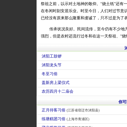
祭祖之前，以示对土地神的敬仰。“烧土纸”还有
在冬闲时刻安居乐业。时至今日，人们对过节意识
已经没有原来那么隆重和虔诚了，只不过是为了
传承状况良好。民间流传，至今仍有不少地
强烈，但是农村还流行过冬和在这一天祭祖、“烧
沭阳工鼓锣
沭阳龙头节
冬至习俗
盖新房上梁仪式
农历四月十二庙会
你可
正月待客习俗
(江苏省宿迁市沭阳县)
练塘糕团习俗
(上海市青浦区)