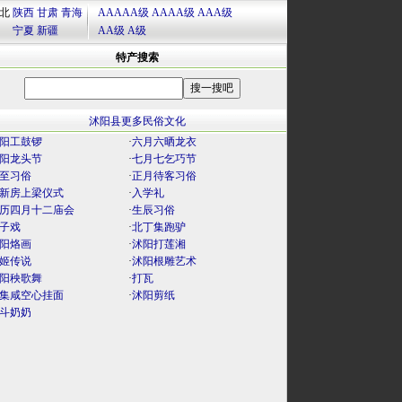
北
陕西
甘肃
青海
AAAAA级
AAAA级
AAA级
宁夏
新疆
AA级
A级
特产搜索
沭阳县更多民俗文化
阳工鼓锣
·
六月六晒龙衣
阳龙头节
·
七月七乞巧节
至习俗
·
正月待客习俗
新房上梁仪式
·
入学礼
历四月十二庙会
·
生辰习俗
子戏
·
北丁集跑驴
阳烙画
·
沭阳打莲湘
姬传说
·
沭阳根雕艺术
阳秧歌舞
·
打瓦
集咸空心挂面
·
沭阳剪纸
斗奶奶