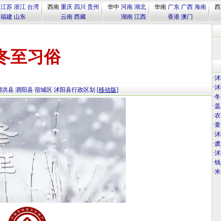
江苏
浙江
台湾
西南
重庆
四川
贵州
华中
河南
湖北
华南
广东
广西
海南
西
福建
山东
云南
西藏
湖南
江西
香港
澳门
冬至习俗
·
沭
·
沭
泗洪县
泗阳县
宿城区
沭阳县行政区划
[移动版]
·
冬
·
盖
·
农
·
童
·
沭
·
虞
·
沭
·
钱
·
米