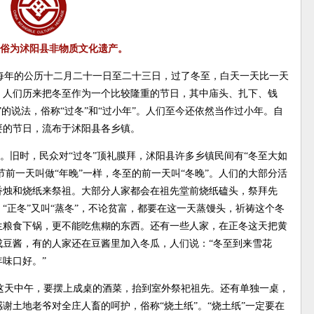
俗为沭阳县非物质文化遗产。
每年的公历十二月二十一日至二十三日，过了冬至，白天一天比一天
，人们历来把冬至作为一个比较隆重的节日，其中庙头、扎下、钱
的说法，俗称“过冬”和“过小年”。人们至今还依然当作过小年。自
要的节日，流布于沭阳县各乡镇。
日”。旧时，民众对“过冬”顶礼膜拜，沭阳县许多乡镇民间有“冬至大如
节前一天叫做“年晚”一样，冬至的前一天叫“冬晚”。人们的大部分活
香烛和烧纸来祭祖。大部分人家都会在祖先堂前烧纸磕头，祭拜先
“正冬”又叫“蒸冬”，不论贫富，都要在这一天蒸馒头，祈祷这个冬
生粮食下锅，更不能吃焦糊的东西。还有一些人家，在正冬这天把黄
豆酱，有的人家还在豆酱里加入冬瓜，人们说：“冬至到来雪花
味口好。”
这天中午，要摆上成桌的酒菜，抬到室外祭祀祖先。还有单独一桌，
谢土地老爷对全庄人畜的呵护，俗称“烧土纸”。“烧土纸”一定要在