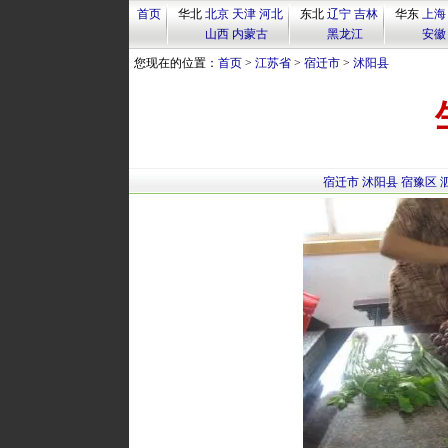
首页
华北
北京
天津
河北
东北
辽宁
吉林
华东
上海
山西
内蒙古
黑龙江
安徽
您现在的位置：
首页
>
江苏省
>
宿迁市
>
沭阳县
宿迁市
沭阳县
宿豫区