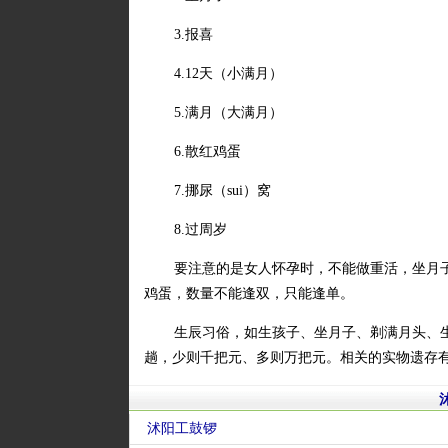
3.报喜
4.12天（小满月）
5.满月（大满月）
6.散红鸡蛋
7.挪尿（sui）窝
8.过周岁
要注意的是女人怀孕时，不能做重活，坐月子
鸡蛋，数量不能逢双，只能逢单。
生辰习俗，如生孩子、坐月子、剃满月头、
趟，少则千把元、多则万把元。相关的实物遗存
沭阳工鼓锣