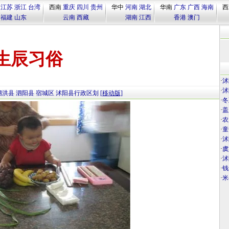
江苏
浙江
台湾
西南
重庆
四川
贵州
华中
河南
湖北
华南
广东
广西
海南
西
福建
山东
云南
西藏
湖南
江西
香港
澳门
生辰习俗
·
沭
·
沭
泗洪县
泗阳县
宿城区
沭阳县行政区划
[移动版]
·
冬
·
盖
·
农
·
童
·
沭
·
虞
·
沭
·
钱
·
米