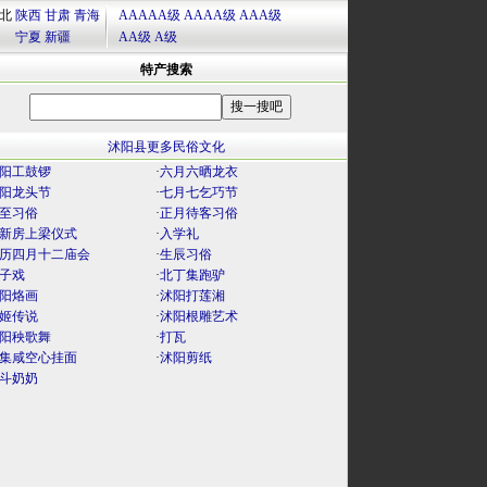
北
陕西
甘肃
青海
AAAAA级
AAAA级
AAA级
宁夏
新疆
AA级
A级
特产搜索
沭阳县更多民俗文化
阳工鼓锣
·
六月六晒龙衣
阳龙头节
·
七月七乞巧节
至习俗
·
正月待客习俗
新房上梁仪式
·
入学礼
历四月十二庙会
·
生辰习俗
子戏
·
北丁集跑驴
阳烙画
·
沭阳打莲湘
姬传说
·
沭阳根雕艺术
阳秧歌舞
·
打瓦
集咸空心挂面
·
沭阳剪纸
斗奶奶