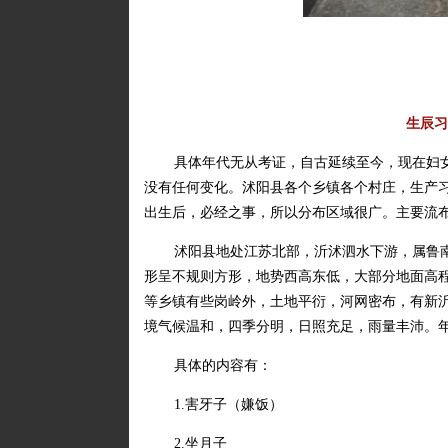
生辰习
具体年代无从考证，自古延续至今，现在妇女
没有任何变化。沭阳县各个乡镇各个村庄，生产习
出生后，必经之事，所以分布区域很广。主要流
沭阳县地处江苏北部，沂沭泗水下游，属鲁南丘
形呈不规则方形，地势西高东低，大部分地面高程在
等乡镇有些岗岭外，土地平衍，河网密布，有新沂
境气候温和，四季分明，日照充足，雨量丰沛。年平均
具体的内容有：
1.害牙子（嫌饭）
2.坐月子