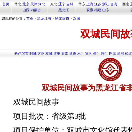
首页
华北
北京
天津
河北
东北
辽宁
吉林
华东
上海
江苏
浙江
台湾
西南
山西
内蒙古
黑龙江
安徽
福建
山东
您现在的位置：
首页
>
黑龙江省
>
哈尔滨市
>
双城
双城民间故
哈尔滨市
阿城
方正
双城
道里
五常
延寿
木兰
宾县
依兰
呼兰
巴彦
通河
松北
双城民间故事为黑龙江省
双城民间故事
项目批次：省级第3批
项目保护单位：双城市文化馆代表