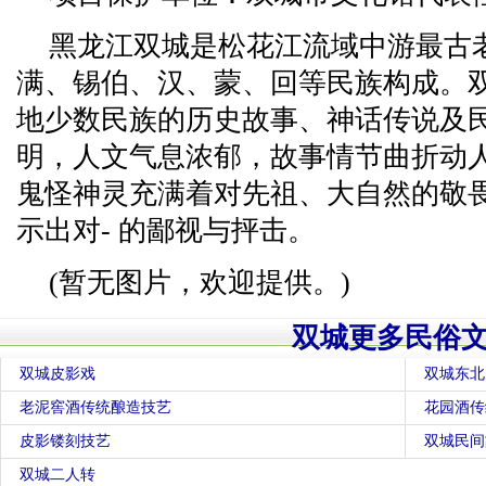
黑龙江双城是松花江流域中游最古
满、锡伯、汉、蒙、回等民族构成。
地少数民族的历史故事、神话传说及
明，人文气息浓郁，故事情节曲折动
鬼怪神灵充满着对先祖、大自然的敬
示出对- 的鄙视与抨击。
(暂无图片，欢迎提供。)
双城更多民俗
双城皮影戏
双城东北
老泥窖酒传统酿造技艺
花园酒传
皮影镂刻技艺
双城民间
双城二人转