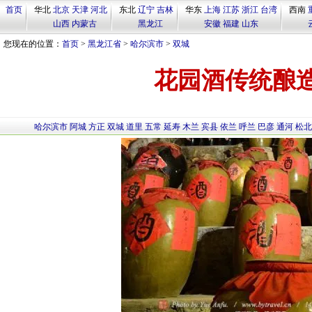
首页
华北
北京
天津
河北
东北
辽宁
吉林
华东
上海
江苏
浙江
台湾
西南
山西
内蒙古
黑龙江
安徽
福建
山东
您现在的位置：
首页
>
黑龙江省
>
哈尔滨市
>
双城
花园酒传统酿
哈尔滨市
阿城
方正
双城
道里
五常
延寿
木兰
宾县
依兰
呼兰
巴彦
通河
松北