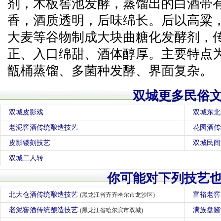
剂，木板窖池发酵，蒸馏出的白酒带
香，酒质透明，后味绵长。后以高粱
大麦等谷物制成大块曲糖化发酵剂，
正、入口绵甜、酒体醇厚。主要特点
甑桶蒸馏、多菌种发酵、界面复杂。
双城更多民俗
双城皮影戏
双城东北
老泥窖酒传统酿造技艺
花园酒传
皮影镂刻技艺
双城民间
双城二人转
你可能对下列技艺
北大仓酒传统酿造技艺
富裕老
(黑龙江省齐齐哈尔市龙沙区)
老泥窖酒传统酿造技艺
满族盘
(黑龙江省哈尔滨市双城)