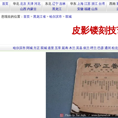
首页
华北
北京
天津
河北
东北
辽宁
吉林
华东
上海
江苏
浙江
台湾
西南
山西
内蒙古
黑龙江
安徽
福建
山东
您现在的位置：
首页
>
黑龙江省
>
哈尔滨市
>
双城
皮影镂刻技
哈尔滨市
阿城
方正
双城
道里
五常
延寿
木兰
宾县
依兰
呼兰
巴彦
通河
松北