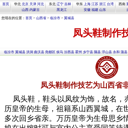
首页
华北
北京
天津
河北
东北
辽宁
吉林
华东
上海
江苏
浙江
台湾
西南
山西
内蒙古
黑龙江
安徽
福建
山东
您现在的位置：
首页
>
山西省
>
临汾市
>
翼城县
凤头鞋制作
临汾市
翼城县
洪洞
曲沃县
尧都区
侯马
汾西县
霍州
乡宁县
隰县
浮山县
永和
蒲县
凤头鞋制作技艺为山西省
凤头鞋，鞋头以凤纹为饰，故名，亦
历皇帝的生母，祖籍系山西翼城，在
多次回乡省亲。万历皇帝为生母思乡