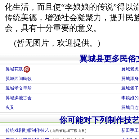
化生活，而且使“李娘娘的传说”得以
传统美德，增强社会凝聚力，提升民
会，具有十分重要的意义。
(暂无图片，欢迎提供。)
翼城县更多民俗
翼城花鼓
翼城老虎
翼城西闫民歌
翼城浑身
翼城孝义旱船
翼城堡子
翼城滦池古会
李娘娘的
火叉
翼城目连
你可能对下列制作技
传统戏剧鞋帽制作技艺
新田手
(山西省运城市稷山县)