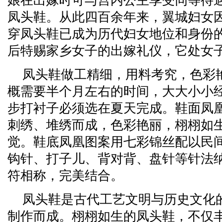
娘在出嫁时可与宫内公主享受同等待
凤头鞋。从此四百余年来，翼城妇女
穿凤头鞋已成为历代妇女地位和身份
后特赐家乡女子的出嫁礼仪，它处女
凤头鞋做工精细，用料考究，色彩
概需要半个月左右的时间，大大小小经
步打衬子必须选在夏天完成。鞋面凤
刺绣、堆绣而成，色彩艳丽，栩栩如
觉。鞋底凤凰图案用七彩锦丝配以民
钩针、打子儿、背对背、盘针等针法
符相称，完美结合。
凤头鞋是古代工艺文明与历史文化
制作而成。栩栩如生的凤头鞋，不仅