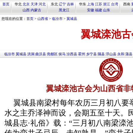
首页
华北
北京
天津
河北
东北
辽宁
吉林
华东
上海
江苏
浙江
台湾
西南
山西
内蒙古
黑龙江
安徽
福建
山东
您现在的位置：
首页
>
山西省
>
临汾市
>
翼城县
翼城滦池古
临汾市
翼城县
洪洞
曲沃县
尧都区
侯马
汾西县
霍州
乡宁县
隰县
浮山县
永和
蒲县
翼城滦池古会为山西省非
翼城县南梁村每年农历三月初八要
水之主乔泽神而设，会期五至十天。民
城县志·礼俗》载：“三月初八南梁滦