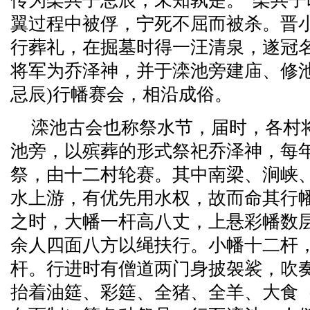
传为栾共子忌辰，未知孰是。”栾共
翼过程中被俘，宁死不屈而被杀。晋
行葬礼，在掘墓时得一汪清泉，遂冠
将军为乔泽神，并于滦池旁建庙、修池
忌辰)行幡赛会，相沿成俗。
滦池古会也称祭水节，届时，各村
池旁，以殡葬的形式祭祀乔泽神，每
祭，由十二村轮赛。其中南梁、涧峡
水上游，有优先用水权，故而命其行
之时，大幡一杆高八丈，上悬彩幡数
余人四面八方以绳扶行。小幡十二杆
杆。行进时有僧道两门身披袈裟，吹
抬着油筵、彩筵、全猪、全羊、大食（