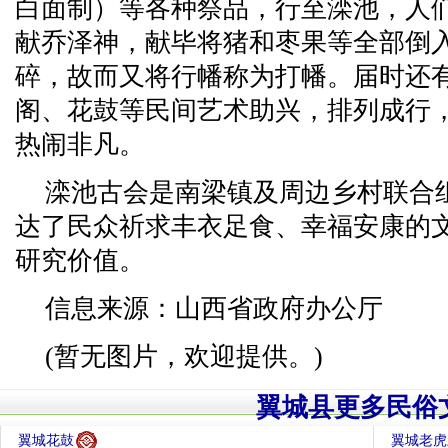
白面制）等各种祭品，行至滦池，人
献乔泽神，献毕将猪和枣果等全部倒
碎，故而又将行幡称为打幡。届时还
阁、花鼓等民间艺术助兴，排列成行
热闹非凡。
滦池古会是南梁镇及周边乡村联合
达了民众祈求丰衣足食、幸福安康的
研究价值。
信息来源：山西省政府办公厅
(暂无图片，欢迎提供。)
翼城县更多民俗
翼城花鼓
翼城老虎