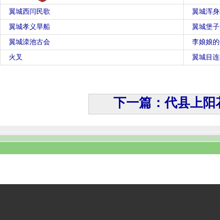
翼城西闫民歌
翼城浑身
翼城孝义旱船
翼城堡子
翼城滦池古会
李娘娘的
火叉
翼城目连
下一篇：代县上阳