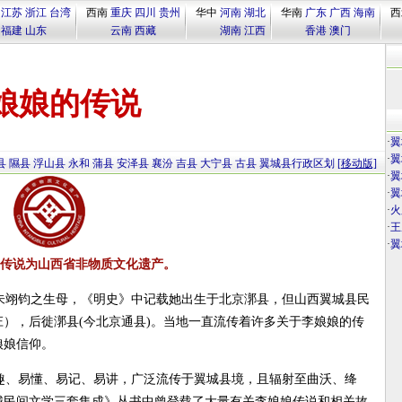
江苏
浙江
台湾
西南
重庆
四川
贵州
华中
河南
湖北
华南
广东
广西
海南
西
福建
山东
云南
西藏
湖南
江西
香港
澳门
娘娘的传说
·
翼
·
翼
县
隰县
浮山县
永和
蒲县
安泽县
襄汾
吉县
大宁县
古县
翼城县行政区划
[移动版]
·
翼
·
翼
·
火
·
王
·
翼
传说为山西省非物质文化遗产。
朱翊钧之生母，《明史》中记载她出生于北京漷县，但山西翼城县民
），后徙漷县(今北京通县)。当地一直流传着许多关于李娘娘的传
娘娘信仰。
趣、易懂、易记、易讲，广泛流传于翼城县境，且辐射至曲沃、绛
城民间文学三套集成》丛书中曾登载了大量有关李娘娘传说和相关故