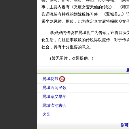
事，主要内容有《秃疮女变天仙的传说》、《穆
县还流传有特殊的婚嫁服饰习俗，《翼城县志》
乘坐龙凤轿。据传，此为孝定李太后特赐家乡女
李娘娘的传说在翼城县广为传颂，它将口头
化生活，而且使李娘娘的传说得以流传，对于传
社会，具有十分重要的意义。
(暂无图片，欢迎提供。)
翼城花鼓
翼城西闫民歌
翼城孝义旱船
翼城滦池古会
火叉
你可