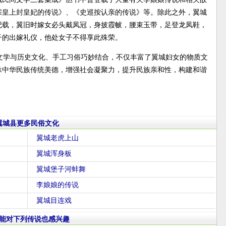
宗皇上封皇妃的传说》、《史巡按认亲的传说》等。除此之外，翼城
记载，翼旧时嫁女必头戴凤冠，身披霞帔，腰束玉带，足登龙凤鞋，
子的出嫁礼仪，他处女子不得享此殊荣。
文学与历史文化、手工习俗巧妙结合，不仅丰富了翼城妇女的物质文
承中华民族传统美德，增强社会凝聚力，提升民族亲和性，构建和谐
翼城县更多民俗文化
翼城老虎上山
翼城浑身板
翼城堡子河蚌舞
李娘娘的传说
翼城目连戏
能对下列传说也感兴趣