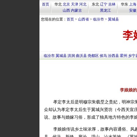
首页
华北
北京
天津
河北
东北
辽宁
吉林
华东
上海
山西
内蒙古
黑龙江
安徽
您现在的位置：
首页
>
山西省
>
临汾市
>
翼城县
李
临汾市
翼城县
洪洞
曲沃县
尧都区
侯马
汾西县
霍州
乡宁
李娘娘的
孝定李太后是明穆宗朱载垕之贵妃，明神宗
众却认为孝定李太后生于翼城兴贤坊（今西关宣庄
说、故事与婚嫁习俗，形成了独具地方特色的李
李娘娘传说乡土味浓厚，故事内容通俗、风
县、侯马、新绛、襄汾、浮山、沁水等地。《翼