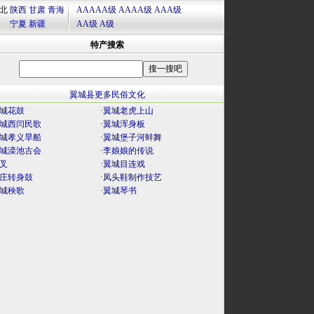
北
陕西
甘肃
青海
AAAAA级
AAAA级
AAA级
宁夏
新疆
AA级
A级
特产搜索
翼城县更多民俗文化
城花鼓
·
翼城老虎上山
城西闫民歌
·
翼城浑身板
城孝义旱船
·
翼城堡子河蚌舞
城滦池古会
·
李娘娘的传说
叉
·
翼城目连戏
庄转身鼓
·
凤头鞋制作技艺
城秧歌
·
翼城琴书