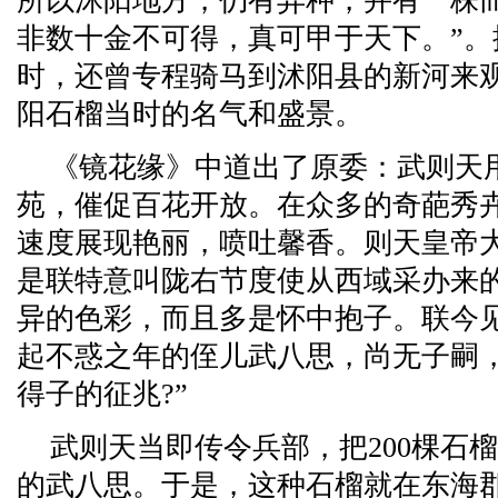
所以沭阳地方，仍有异种，并有一株
非数十金不可得，真可甲于天下。”
时，还曾专程骑马到沭阳县的新河来
阳石榴当时的名气和盛景。
《镜花缘》中道出了原委：武则天
苑，催促百花开放。在众多的奇葩秀
速度展现艳丽，喷吐馨香。则天皇帝
是联特意叫陇右节度使从西域采办来
异的色彩，而且多是怀中抱子。联今
起不惑之年的侄儿武八思，尚无子嗣
得子的征兆?”
武则天当即传令兵部，把200棵石
的武八思。于是，这种石榴就在东海