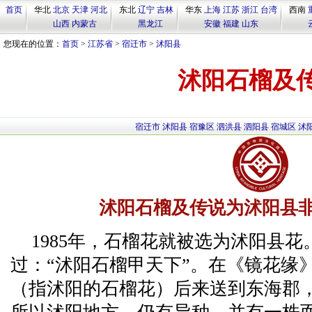
首页
华北
北京
天津
河北
东北
辽宁
吉林
华东
上海
江苏
浙江
台湾
西南
山西
内蒙古
黑龙江
安徽
福建
山东
您现在的位置：
首页
>
江苏省
>
宿迁市
>
沭阳县
沭阳石榴及
宿迁市
沭阳县
宿豫区
泗洪县
泗阳县
宿城区
沭
沭阳石榴及传说为沭阳县
1985年，石榴花就被选为沭阳县
过：“沭阳石榴甲天下”。在《镜花缘
（指沭阳的石榴花）后来送到东海郡