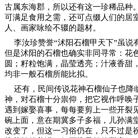
古属东海郡，所以还有这一珍稀品种
可满足食用之需，还可点缀人们的居
人、画家咏绘不辍的题材。
李汝珍赞誉“沭阳石榴甲天下”虽说
但是沭阳的石榴也确实非同寻常：花
圆；籽粒饱满，晶莹透亮；汁液香甜
均非一般石榴所能比拟。
还有，民间传说花神石榴仙子也降
神，对石榴十分祟仰，把它视作呼唤
遇到嫁娶喜事，每每要剪上一些开裂
碗上面，意在期冀多子多福，儿孙满
改变了，但这一习俗仍在，只不过是