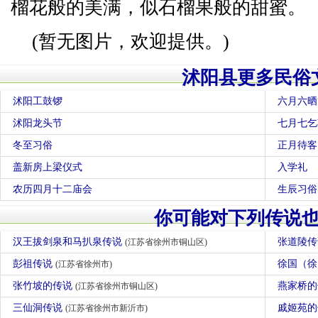
榴花般的美满，似石榴果般的甜蜜。
(暂无图片，欢迎提供。)
沭阳县更多民俗
沭阳工鼓锣
六月六晒
沭阳龙头节
七月七乞
冬至习俗
正月待客
盖新房上梁仪式
入学礼
农历四月十二庙会
生辰习俗
你可能对下列传说
汉王拔剑泉和马扒泉传说
张道陵
(江苏省徐州市铜山区)
彭祖传说
徐国（
(江苏省徐州市)
张竹坡的传说
燕家桥
(江苏省徐州市铜山区)
三仙洞传说
戚姬苑
(江苏省徐州市新沂市)