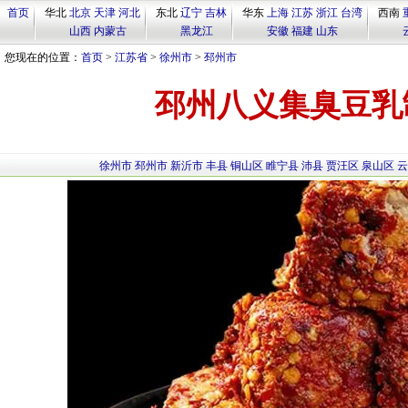
首页
华北
北京
天津
河北
东北
辽宁
吉林
华东
上海
江苏
浙江
台湾
西南
山西
内蒙古
黑龙江
安徽
福建
山东
您现在的位置：
首页
>
江苏省
>
徐州市
>
邳州市
邳州八义集臭豆乳
徐州市
邳州市
新沂市
丰县
铜山区
睢宁县
沛县
贾汪区
泉山区
云