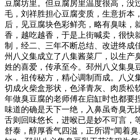
豆腐坊里。但豆腐房里温度很高，没
毛，刘祥胜担心豆腐变质，生意折本
后，见豆腐块色彩鲜亮，略有臭味，
香，越吃越香，于是上街喊卖，很快
制，经二、三年不断总结、改进终成
州八义集成立了八集酱菜厂，以生产
姓的喜爱，传承至今。邳州八义集臭
水，祖传秘方，精心调制而成。八义
切成火柴盒形状，色泽青灰、肉质松
年做臭豆腐的老师傅在启缸时也都要
味道的确是天下一绝，入鼻虽奇臭无
舌则回味悠长，进喉已是妙不可言，
舒泰，醇厚香气四溢，正所谓“闻着