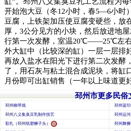
缸”。邳州八义集臭豆乳工艺流程为
开始泡大豆（冬12小时，春5—6小
豆腐，上铁架加压使豆腐变硬些，放在
厚，3公分见方的小块，然后放进地
行第一次发酵，室温20℃——25℃左
外大缸中（比较深的缸）一层一层排
再放入盐水在阳光下进行第二次发酵，
了，用石灰与粘土混合成泥块，将缸
月份即可出缸销售（一年以上味道更
邳州市更多民俗
邳州柳琴戏
邳州蓝印
邳州八义集臭豆乳制作技艺
邳州运河
彩扎（邳州纸塑狮子头）
邳州舞狮