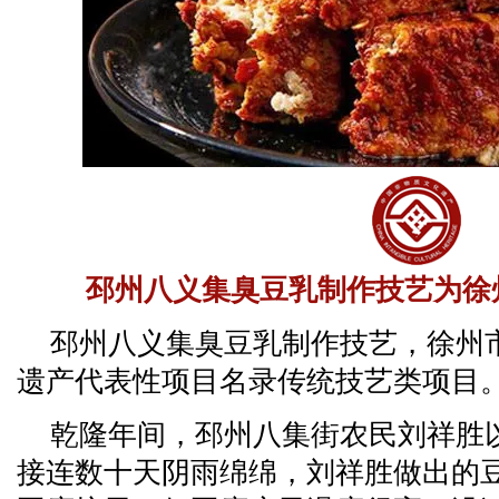
邳州八义集臭豆乳制作技艺为徐
邳州八义集臭豆乳制作技艺，徐州
遗产代表性项目名录传统技艺类项目
乾隆年间，邳州八集街农民刘祥胜
接连数十天阴雨绵绵，刘祥胜做出的