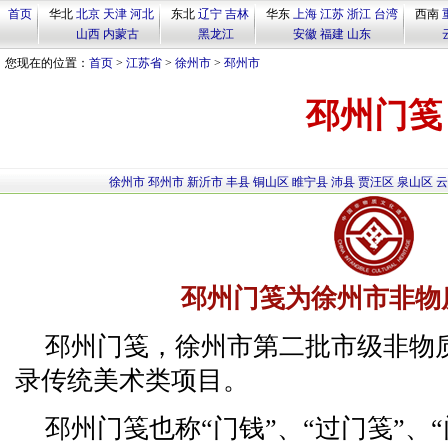
首页
华北
北京
天津
河北
东北
辽宁
吉林
华东
上海
江苏
浙江
台湾
西南
山西
内蒙古
黑龙江
安徽
福建
山东
您现在的位置：
首页
>
江苏省
>
徐州市
>
邳州市
邳州门笺
徐州市
邳州市
新沂市
丰县
铜山区
睢宁县
沛县
贾汪区
泉山区
云
邳州门笺为徐州市非物
邳州门笺，徐州市第二批市级非物
录传统美术类项目。
邳州门笺也称“门钱”、“过门笺”、