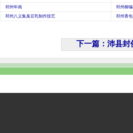
邳州年画
邳州柳编
邳州八义集臭豆乳制作技艺
邳州香包
下一篇：沛县封