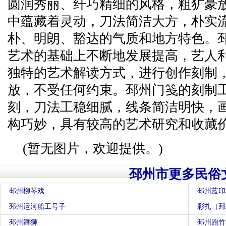
圆润秀丽、纤巧精细的风格，粗犷豪
中蕴藏着灵动，刀法简洁大方，朴实
朴、明朗、豁达的气质和地方特色。
艺术的基础上不断地发展提高，艺人
独特的艺术解读方式，进行创作刻制
放，不受任何约束。邳州门笺的刻制
刻，刀法工稳细腻，线条简洁明快，
构巧妙，具有较高的艺术研究和收藏
(暂无图片，欢迎提供。)
邳州市更多民俗
邳州柳琴戏
邳州蓝印
邳州运河船工号子
彩扎（邳
邳州舞狮
邳州跑竹