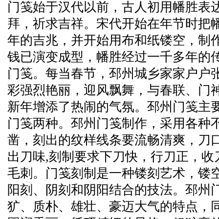
门笺始于汉代以前，古人初用幡胜表
拜，祈求吉祥。宋代开始在年节时把
年的吉兆，并开始用布和纸镂空，制
钱已演变成型，幡胜经过一千多年的
门笺。每当春节，邳州城乡家家户户
彩强烈艳丽，迎风飘舞，与春联、门
新年增添了热闹的气氛。邳州门笺主
门笺两种。邳州门笺制作，采用各种
凿，刻出的纹样线条要流畅清爽，刀
出刀味,刻制要求下刀快，行刀正，收
毛刺。门笺刻制是一种镂刻艺术，镂
阳刻、阴刻和阴阳结合的技法。邳州
犷、质朴、雄壮、豪迈大气的特点，