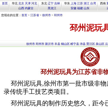
首页
华北
北京
天津
河北
东北
辽宁
吉林
华东
上海
江苏
浙江
台湾
西南
山西
内蒙古
黑龙江
安徽
福建
山东
您现在的位置：
首页
>
江苏省
>
徐州市
>
邳州市
邳州泥玩
徐州市
邳州市
新沂市
丰县
铜山区
睢宁县
沛县
贾汪区
泉山区
云
邳州泥玩具为江苏省非
邳州泥玩具,徐州市第一批市级非
录传统手工技艺类项目。
邳州泥玩具的制作历史悠久，距今已