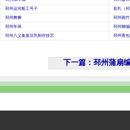
邳州运河船工号子
彩扎（邳
邳州舞狮
邳州跑竹
邳州年画
邳州柳编
邳州八义集臭豆乳制作技艺
邳州香包
下一篇：邳州蒲扇