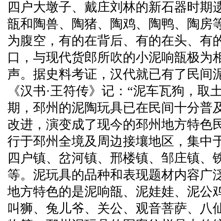
四户大墩子、戴庄刘林的新石器时期
瓿和陶兽、陶猪、陶鸡、陶鸭、陶房
为腹空，有的在背后、有的在头、有
口，与现代货郎所吹的小泥响瓿极为
声。据史料考证，汉代就已有了民间
《汉书·王符传》记：“泥车瓦狗，取
期，邳州的泥陶玩具已在民间十分普
改进，演变成了现今的邳州地方特色
行于邳州全境及周边接壤地区，集中
四户镇、岔河镇、邢楼镇、邹庄镇、
等。泥玩具的品种和表现题材内容广
地方特色的是泥响瓿、泥娃娃、泥公
叫狮、兔儿爷、关公、观音菩萨、八