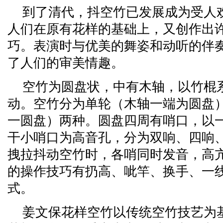
到了清代，抖空竹已发展成为受人
人们在原有花样的基础上，又创作出
巧。表演时与优美的舞姿和动听的伴
了人们的审美情趣。
空竹为圆盘状，中有木轴，以竹棍
动。空竹分为单轮（木轴一端为圆盘
一圆盘）两种。圆盘四周有哨口，以
干小哨口为高音孔，分为双响、四响
拽拉抖动空竹时，各哨同时发音，高
的操作技巧有扔高、呲竿、换手、一
式。
姜文保花样空竹以传统空竹技艺为