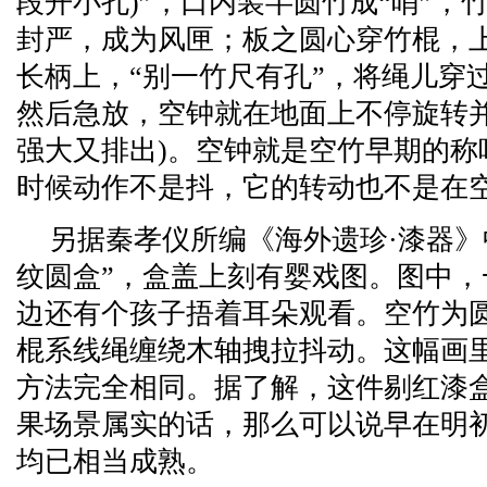
段开小孔)”，口内装半圆竹成“哨”，
封严，成为风匣；板之圆心穿竹棍，
长柄上，“别一竹尺有孔”，将绳儿穿
然后急放，空钟就在地面上不停旋转并
强大又排出)。空钟就是空竹早期的称
时候动作不是抖，它的转动也不是在
另据秦孝仪所编《海外遗珍·漆器》
纹圆盒”，盒盖上刻有婴戏图。图中
边还有个孩子捂着耳朵观看。空竹为
棍系线绳缠绕木轴拽拉抖动。这幅画
方法完全相同。据了解，这件剔红漆
果场景属实的话，那么可以说早在明
均已相当成熟。