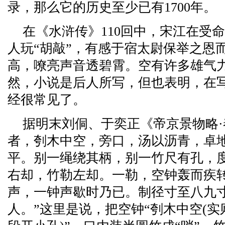
录，那么它的历史至少已有1700年。
在《水浒传》110回中，宋江在受
人玩“胡敲”，有感于宿太尉保举之恩
高，嘹亮声音透碧霄。空有许多雄气
然，小说是后人所写，但也表明，在
经很常见了。
据明末刘侗、于奕正《帝京景物略·
者，刳木中空，旁口，汤以沥青，卓
平。别一绳绕其柄，别一竹尺有孔，
右却，竹勒左却。一勒，空钟轰而疾
声，一钟声歇时乃已。制径寸至八九
人。”这里是说，把空钟“刳木中空(实