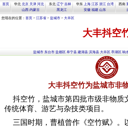
首页
华北
北京
天津
河北
东北
辽宁
吉林
华东
上海
江苏
浙江
台湾
西南
山西
内蒙古
黑龙江
安徽
福建
山东
您现在的位置：
首页
>
江苏省
>
盐城市
>
大丰区
大丰抖空
盐城市
东台市
盐都区
阜宁县
建湖县
滨海县
大丰区
亭湖区
响
大丰抖空竹为盐城市非
抖空竹，盐城市第四批市级非物质
传统体育、游艺与杂技类项目。
三国时期，曹植曾作《空竹赋》。