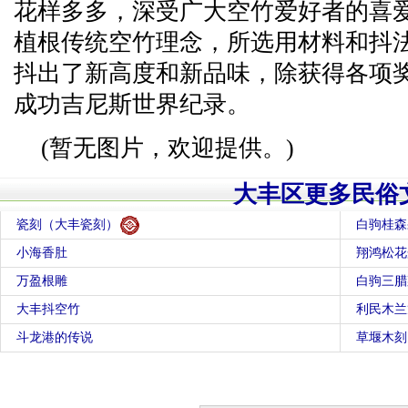
花样多多，深受广大空竹爱好者的喜
植根传统空竹理念，所选用材料和抖
抖出了新高度和新品味，除获得各项
成功吉尼斯世界纪录。
(暂无图片，欢迎提供。)
大丰区更多民俗
瓷刻（大丰瓷刻）
白驹桂森
小海香肚
翔鸿松花
万盈根雕
白驹三腊
大丰抖空竹
利民木兰
斗龙港的传说
草堰木刻