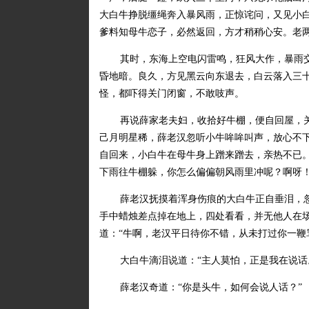
大白牛挣脱缰绳奔入暴风雨，正惊诧问，又见小
爹料知母牛恋子，必然返回，方才稍稍心安。老
其时，东海上空电闪雷鸣，狂风大作，暴雨
昏地暗。良久，方见黑云向东退去，白云落入三
怪，都吓得关门闭窗，不敢吱声。
再说薛家老夫妇，收拾好牛棚，便自回屋，
己月明星稀，薛老汉忽听小牛哞哞叫声，放心不
自回来，小白牛在母牛身上蹭来蹭去，亲热不已
下雨往牛棚躲，你怎么偏偏朝风雨里冲呢？啊呀！
薛老汉抚摸着浑身伤痕的大白牛正自垂泪，忽
手中蜡烛差点掉在地上，四处看看，并无他人在场
道：“牛啊，老汉平日待你不错，从未打过你一鞭骂
大白牛滴泪说道：“主人莫怕，正是我在说话
薛老汉奇道：“你是头牛，如何会说人话？”