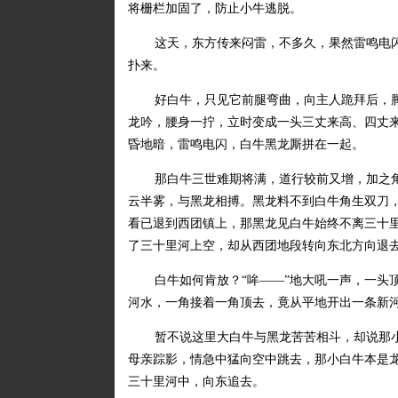
将栅栏加固了，防止小牛逃脱。
这天，东方传来闷雷，不多久，果然雷鸣电
扑来。
好白牛，只见它前腿弯曲，向主人跪拜后，
龙吟，腰身一拧，立时变成一头三丈来高、四丈
昏地暗，雷鸣电闪，白牛黑龙厮拼在一起。
那白牛三世难期将满，道行较前又增，加之
云半雾，与黑龙相搏。黑龙料不到白牛角生双刀
看已退到西团镇上，那黑龙见白牛始终不离三十
了三十里河上空，却从西团地段转向东北方向退
白牛如何肯放？“哞——”地大吼一声，一头
河水，一角接着一角顶去，竟从平地开出一条新
暂不说这里大白牛与黑龙苦苦相斗，却说那
母亲踪影，情急中猛向空中跳去，那小白牛本是龙
三十里河中，向东追去。