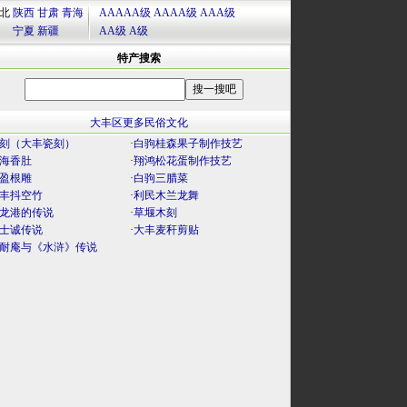
北
陕西
甘肃
青海
AAAAA级
AAAA级
AAA级
宁夏
新疆
AA级
A级
特产搜索
大丰区更多民俗文化
刻（大丰瓷刻）
·
白驹桂森果子制作技艺
海香肚
·
翔鸿松花蛋制作技艺
盈根雕
·
白驹三腊菜
丰抖空竹
·
利民木兰龙舞
龙港的传说
·
草堰木刻
士诚传说
·
大丰麦秆剪贴
耐庵与《水浒》传说