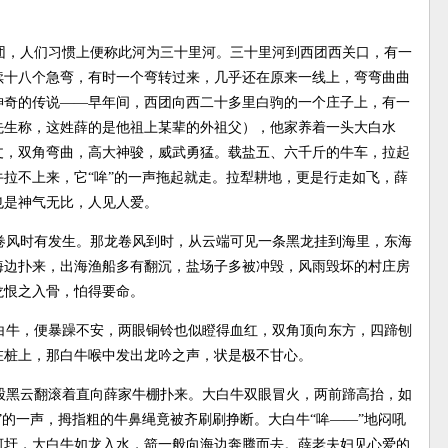
团，人们习惯上便称此河为三十里河。三十里河到西团西关口，有一
续十八个急弯，有时一个弯转过来，几乎还在原来一线上，弯弯曲曲
神奇的传说——早年间，西团向西二十多里白驹的一个庄子上，有一
先生称，这姓薛的是他祖上某辈的外祖父），他家养着一头大白水
丈，双角弯曲，高大神骏，威武勇猛。载盐五、六千斤的牛车，拉起
拉不上来，它“哞”的一声拖起就走。拉犁耕地，更是行走如飞，薛
也是神气无比，人见人爱。
卷风时有发生。那龙卷风到时，从云端可见一条黑龙挂到海里，东海
海边扑来，出海渔船多有翻沉，盐场子多被冲毁，风雨毁坏的村庄房
龙恨之入骨，怕得要命。
白牛，便暴躁不安，两眼铜铃也似瞪得血红，双角顶向东方，四蹄刨
在桩上，那白牛喉中发出龙吟之声，状是极不甘心。
股黑云翻滚着直向薛家牛棚扑来。大白牛双眼冒火，两前蹄高抬，如
”的一声，拇指粗的牛鼻绳竟被齐刷刷挣断。大白牛“哞——”地闷吼
河圩，大白牛如龙入水，箭一般向海边奔腾而去。薛老夫妇见心爱的