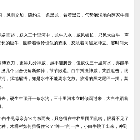
闪，风雨交加，隐约见一条黑龙，卷着黑云，气势汹汹地向薛家牛棚
腾身而起，跃入三十里河中，龙牛入水，威风顿长，只见大白牛一声
来长的巨牛，圆睁着铜铃也似的双眼，怒吼着向黑龙冲去。霎时间天
角缚双刀，更添几分神威，虽不能腾云，但依仗三十里河水，亦能半
，没几个回合便角断鳞掉，节节败退。白牛抖擞神威，乘胜追击，眼
里河，猛地醒悟，知是水牛不能离水之故。狡滑的黑龙尾巴一摆，离
去。
顶去，硬生生顶开一条水沟，三十里河水立时倾泻过来，大白牛蹈着
河。
小白牛见母亲弃它向东而去，只急得在牛栏里团团乱转，眼看不见了
种，木栅栏如何挡得住它？“哞—”的一声，小白牛跳了出来，冲到