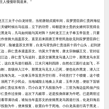
主人慢慢听我道来。”
龙王三太子小白龙转世。当初唐朝贞观年间，应梦贤臣薛仁贵跨海征
在关键时候出马征战，立下的功劳，却都是张士贵的女婿何宗宪得去
是黑龙马，凡马如何能与其对阵？当时龙王三太子奉玉帝旨意，只要
贵作坐骑大战盖苏文。直至后来因唐王李世民急欲见到应梦贤臣薛仁
泥河，险被盖苏文所害，白龙马背负薛仁贵连跃十四个山头，赶到淤
江边，薛仁贵杀退盖苏文。功莫大于救驾，唐太宗御赐王兄，官封征
到江边，薛仁贵飞马追到，盖苏文驱黑龙马逃入江中，那黑龙马水至
江，这白龙马道行颇高，江水只淹到四蹄，自然在江面行走如飞，不
自刎，首级掉入江中。那黑龙马见主人已死，便也化作黑龙，潜入江
到东海为龙。一次奉玉帝旨意升空行雨，不经意打了个喷嚏，这个喷
，溺死了不少民众。当地城隍土地奏上天庭，玉帝大怒，便欲下旨斩
助薛仁贵征东有功，罚小白龙下凡投胎为牛，三世为海边盐民佃户拉
薛仁贵作过坐骑，这次下凡赎罪，还是投身薛家为牛吧。已是两世过
眼看罪满功成，谁知当年盖苏文的坐骑黑龙马因道行浅，化龙归海后
界投胎为牛，便来报复，欲置白牛于死地。小白龙虽道行高于黑龙，