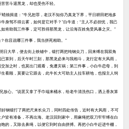
绳苦苦斗退黑龙，却也受伤不轻。
下蜡烛揖道：“牛兄恕罪，老汉不知你乃真龙下界，平日耕田耙地多
牛身驾不得云雾，如何是它对手？”白牛道：“主人不必担忧，我己
人如肯助我三件事，定可胜得那黑龙，让沿海百姓免受风暴之灾。”
仙？你且说哪三件事，我当拼死相助。”
人明日大早，便去街上铁铺中，锻打两把纯钢尖刀，回来缚在我双角
我已算到，后天午时三刻，那黑龙必来与我相斗，龙行定有大风雨，
雨交加之时，也莫出门观看，免遭灾祸；第三件事，小白牛恋母，到
好生看顾，莫要让它跟去，此牛长大可助主人拉车耕地，也报主人饲
兄放心。”说罢又拿了手巾端来桶水，给老牛清洗伤口，洒上香灰算
用好钢锻打了两把尺来长尖刀，同时四处传告，近时有大风雨，不可
灶户皆有准备，不再出海。老汉回到家中，用麻绳把双刀牢牢缚在白
饱饱的，又除去鼻绳，以便它到时自由拼搏。再把小白牛赶进牛棚，