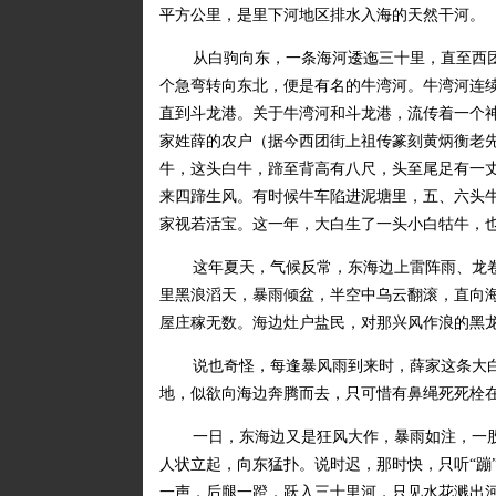
平方公里，是里下河地区排水入海的天然干河。
从白驹向东，一条海河逶迤三十里，直至西
个急弯转向东北，便是有名的牛湾河。牛湾河连
直到斗龙港。关于牛湾河和斗龙港，流传着一个
家姓薛的农户（据今西团街上祖传篆刻黄炳衡老
牛，这头白牛，蹄至背高有八尺，头至尾足有一
来四蹄生风。有时候牛车陷进泥塘里，五、六头牛
家视若活宝。这一年，大白生了一头小白牯牛，
这年夏天，气候反常，东海边上雷阵雨、龙
里黑浪滔天，暴雨倾盆，半空中乌云翻滚，直向
屋庄稼无数。海边灶户盐民，对那兴风作浪的黑
说也奇怪，每逢暴风雨到来时，薛家这条大
地，似欲向海边奔腾而去，只可惜有鼻绳死死栓
一日，东海边又是狂风大作，暴雨如注，一
人状立起，向东猛扑。说时迟，那时快，只听“蹦
一声，后腿一蹬，跃入三十里河，只见水花溅出