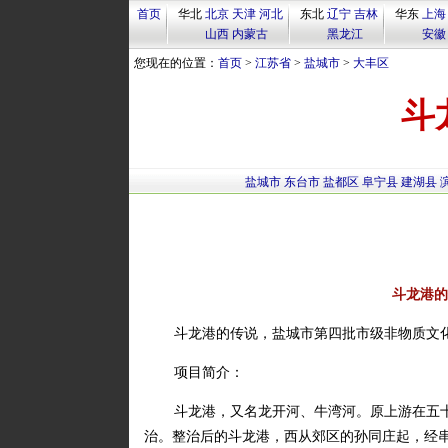
首页
华北
北京
天津
河北
东北
辽宁
吉林
华东
上海
山西
内蒙古
黑龙江
安徽
您现在的位置：
首页
>
江苏省
>
盐城市
>
大丰区
斗
盐城市
东台市
盐都区
阜宁县
建湖县
斗龙港的
斗龙港的传说，盐城市第四批市级非物质文
项目简介：
斗龙港，又名龙开河、牛湾河。原上游在五十
治。整治后的斗龙港，西从郊区的孙同庄起，经串场