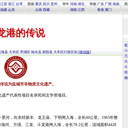
江苏
浙江
台湾
西南
重庆
四川
贵州
华中
河南
湖北
华南
广东
广西
海南
西
福建
山东
云南
西藏
湖南
江西
香港
澳门
龙港的传说
·
瓷
·
小
滨海县
大丰区
亭湖区
响水县
射阳县
大丰区行政区划
[移动版]
·
万
·
大
·
斗
·
张
·
施
传说为盐城市非物质文化遗产。
化遗产代表性项目名录民间文学类项目。
里河，向东经新丰、龙王庙、下明闸入海，全长60公里。1965年整
河、方强、三龙、斗龙港闸入海，全长78.2公里，流域面积4428