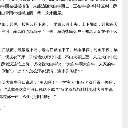
白牛因被栅栏挡住，未能追随大白牛而去，正在牛栏中哞哞直叫，薛
两口冒雨把栅栏加固一番，这才回屋。
交加，只见一股黑云压下来，一团白云顶上去，上下翻滚，只搅得天
十里河，暴风雨也渐渐停了下来。海边盐民灶户不知老天又在作什么
关门顶窗，晚饭也不吃，老两口就睡下了。风雨渐停，时至半夜，早
下，便披衣下床，手端蜡烛来到牛棚，不由大喜过望，只见大白牛已
。薛老汉连忙上前，抚摸着大白牛说：“大白牛啊大白牛，人家的牛
你和谁打架了？怎么浑身泥污，遍体是伤呢？”
听大白牛开口说道：“主人啊！”一声“主人”把薛老汉吓得一哆嗦，
，“莫非是这畜生开口说话不成？”薛老汉战战抖抖地对大白牛说
过你一声，今0 可别吓我呀！”
。”