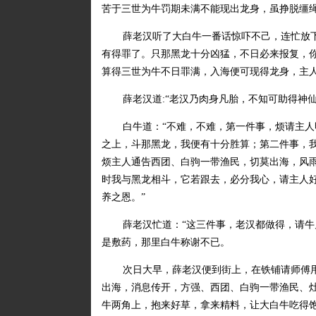
苦于三世为牛罚期未满不能现出龙身，虽挣脱缰
薛老汉听了大白牛一番话惊吓不己，连忙放
有得罪了。只那黑龙十分凶猛，不日必来报复，你
算得三世为牛不日罪满，入海便可现得龙身，主
薛老汉道:“老汉乃肉身凡胎，不知可助得神
白牛道：“不难，不难，第一件事，烦请主
之上，斗那黑龙，我便有十分胜算；第二件事，
烦主人通告西团、白驹一带渔民，切莫出海，风
时我与黑龙相斗，它若跟去，必分我心，请主人
养之恩。”
薛老汉忙道：“这三件事，老汉都做得，请牛
是敷药，那里白牛称谢不已。
次日大早，薛老汉便到街上，在铁铺请师傅
出海，消息传开，方强、西团、白驹一带渔民、
牛两角上，抱来好草，拿来精料，让大白牛吃得