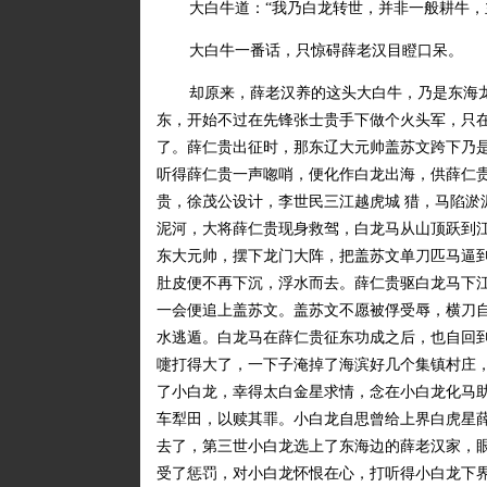
大白牛道：“我乃白龙转世，并非一般耕牛，
大白牛一番话，只惊碍薛老汉目瞪口呆。
却原来，薛老汉养的这头大白牛，乃是东海
东，开始不过在先锋张士贵手下做个火头军，只
了。薛仁贵出征时，那东辽大元帅盖苏文跨下乃
听得薛仁贵一声唿哨，便化作白龙出海，供薛仁
贵，徐茂公设计，李世民三江越虎城 猎，马陷淤
泥河，大将薛仁贵现身救驾，白龙马从山顶跃到
东大元帅，摆下龙门大阵，把盖苏文单刀匹马逼
肚皮便不再下沉，浮水而去。薛仁贵驱白龙马下
一会便追上盖苏文。盖苏文不愿被俘受辱，横刀
水逃遁。白龙马在薛仁贵征东功成之后，也自回
嚏打得大了，一下子淹掉了海滨好几个集镇村庄
了小白龙，幸得太白金星求情，念在小白龙化马
车犁田，以赎其罪。小白龙自思曾给上界白虎星
去了，第三世小白龙选上了东海边的薛老汉家，
受了惩罚，对小白龙怀恨在心，打听得小白龙下