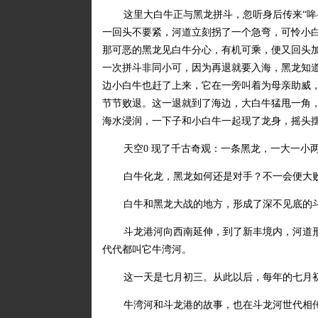
这里大白牛正与黑龙拼斗，忽听身后传来“哞
一回头不要紧，河道立刻拐了一个急弯，可怜小
那可恶的黑龙见白牛分心，有机可乘，便又回头
一次拼斗非同小可，因为再退就要入海，黑龙知
边小白牛也赶了上来，它在一旁叫着为母亲助威
节节败退。这一退就到了海边，大白牛猛甩一角
海水浸润，一下子和小白牛一起现了龙身，摇头
天空0 现了千古奇观：一条黑龙，一大一小
白牛化龙，黑龙如何还是对手？不一会便大
白牛和黑龙大战的地方，形成了深不见底的
斗龙港河向西南延伸，到了新丰境内，河道
代代都叫它牛湾河。
这一天是七月初三。从此以后，每年的七月
牛湾河和斗龙港的故事，也在斗龙河世代相