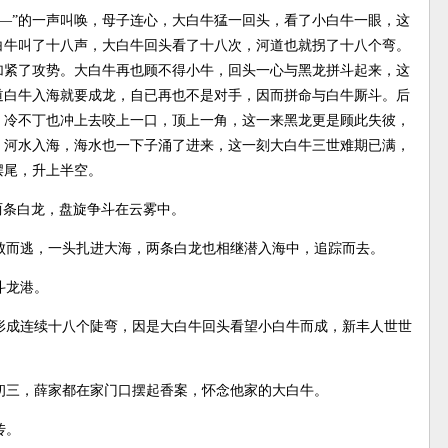
—”的一声叫唤，母子连心，大白牛猛一回头，看了小白牛一眼，这
白牛叫了十八声，大白牛回头看了十八次，河道也就拐了十八个弯。
加紧了攻势。大白牛再也顾不得小牛，回头一心与黑龙拼斗起来，这
道白牛入海就要成龙，自已再也不是对手，因而拼命与白牛厮斗。后
，冷不丁也冲上去咬上一口，顶上一角，这一来黑龙更是顾此失彼，
，河水入海，海水也一下子涌了进来，这一刻大白牛三世难期已满，
摆尾，升上半空。
两条白龙，盘旋争斗在云雾中。
败而逃，一头扎进大海，两条白龙也相继潜入海中，追踪而去。
斗龙港。
形成连续十八个陡弯，因是大白牛回头看望小白牛而成，新丰人世世
初三，薛家都在家门口摆起香案，怀念他家的大白牛。
传。