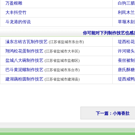
万盈根雕
白驹三腊
大丰抖空竹
利民木兰
斗龙港的传说
草堰木刻
你可能对下列制作技艺也感
溱东古砖古瓦制作技艺
堤西松
(江苏省盐城市东台市)
翔鸿松花蛋制作技艺
许河猪
(江苏省盐城市大丰区)
盐城八大碗制作技艺
蚕丝被
(江苏省盐城市盐都区)
巴斗黄泥螺制作技艺
唐氏酥
(江苏省盐城市东台市)
建湖藕粉圆制作技艺
堤西咸
(江苏省盐城市建湖县)
下一篇：小海香肚