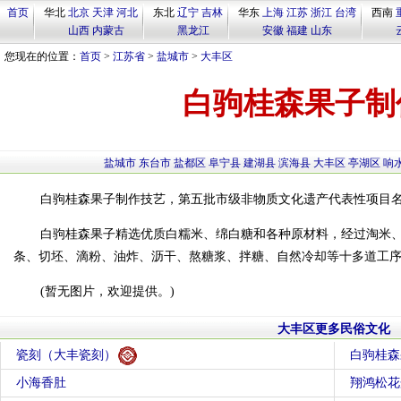
首页
华北
北京
天津
河北
东北
辽宁
吉林
华东
上海
江苏
浙江
台湾
西南
山西
内蒙古
黑龙江
安徽
福建
山东
您现在的位置：
首页
>
江苏省
>
盐城市
>
大丰区
白驹桂森果子制
盐城市
东台市
盐都区
阜宁县
建湖县
滨海县
大丰区
亭湖区
响
白驹桂森果子制作技艺，第五批市级非物质文化遗产代表性项目
白驹桂森果子精选优质白糯米、绵白糖和各种原材料，经过淘米
条、切坯、滴粉、油炸、沥干、熬糖浆、拌糖、自然冷却等十多道工
(暂无图片，欢迎提供。)
大丰区更多民俗文化
瓷刻（大丰瓷刻）
白驹桂森
小海香肚
翔鸿松花