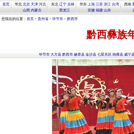
首页
华北
北京
天津
河北
东北
辽宁
吉林
华东
上海
江苏
浙江
台湾
西南
山西
内蒙古
黑龙江
安徽
福建
山东
您现在的位置：
首页
>
贵州省
>
毕节市
>
黔西市
黔西彝族
毕节市
大方县
黔西市
赫章县
金沙县
七星关区
纳雍县
威宁