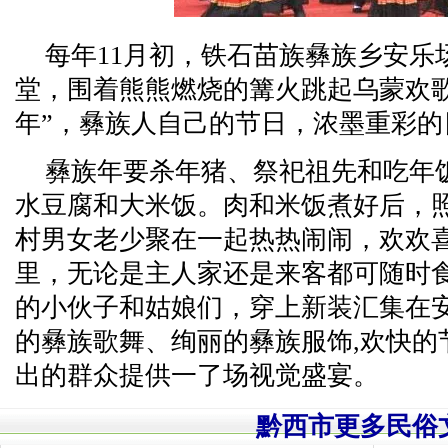
每年11月初，铁石苗族彝族乡安乐
堂，围着熊熊燃烧的篝火跳起乌蒙欢
年”，彝族人自己的节日，浓墨重彩的
彝族年要杀年猪、祭祀祖先和吃年
水豆腐和大米饭。肉和米饭煮好后，
村男女老少聚在一起热热闹闹，欢欢
里，无论是主人家还是来客都可随时
的小伙子和姑娘们，穿上新装汇集在
的彝族歌舞、绚丽的彝族服饰,欢快的
出的群众提供一了场视觉盛宴。
黔西市更多民俗