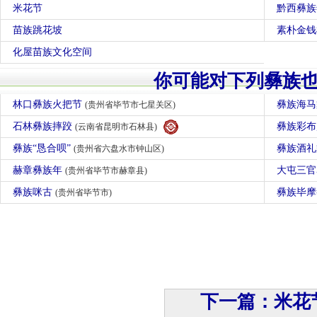
米花节
黔西彝族
苗族跳花坡
素朴金钱
化屋苗族文化空间
你可能对下列彝族
林口彝族火把节
彝族海
(贵州省毕节市七星关区)
石林彝族摔跤
彝族彩
(云南省昆明市石林县)
彝族“恳合呗”
彝族酒
(贵州省六盘水市钟山区)
赫章彝族年
大屯三
(贵州省毕节市赫章县)
彝族咪古
彝族毕
(贵州省毕节市)
下一篇：米花