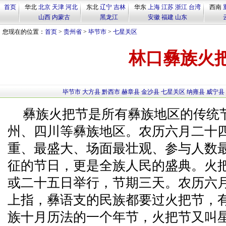
首页
华北
北京
天津
河北
东北
辽宁
吉林
华东
上海
江苏
浙江
台湾
西南
山西
内蒙古
黑龙江
安徽
福建
山东
您现在的位置：
首页
>
贵州省
>
毕节市
>
七星关区
林口彝族火
毕节市
大方县
黔西市
赫章县
金沙县
七星关区
纳雍县
威宁县
彝族火把节是所有彝族地区的传统
州、四川等彝族地区。农历六月二十
重、最盛大、场面最壮观、参与人数
征的节日，更是全族人民的盛典。火
或二十五日举行，节期三天。农历六
上指，彝语支的民族都要过火把节，
族十月历法的一个年节，火把节又叫星