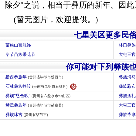
除夕"之说，相当于彝历的新年。因此
(暂无图片，欢迎提供。)
七星关区更多民
苗族山寨服饰
林口彝族
毕节苗族采花节
大屯三官
你可能对下列彝族
黔西彝族年
彝族海
(贵州省毕节市黔西市)
石林彝族摔跤
彝族彩
(云南省昆明市石林县)
彝族“恳合呗”
彝族酒
(贵州省六盘水市钟山区)
赫章彝族年
大屯三
(贵州省毕节市赫章县)
彝族咪古
彝族毕
(贵州省毕节市)