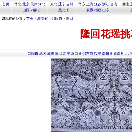
首页
华北
北京
天津
河北
东北
辽宁
吉林
华东
上海
江苏
浙江
台湾
西南
山西
内蒙古
黑龙江
安徽
福建
山东
您现在的位置：
首页
>
湖南省
>
邵阳市
>
隆回
隆回花瑶挑
邵阳市
武冈
城步
隆回
新宁
洞口县
邵东市
绥宁
邵阳县
新邵县
北塔