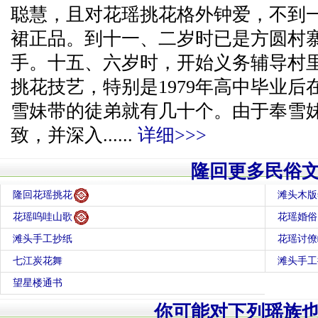
聪慧，且对花瑶挑花格外钟爱，不到
裙正品。到十一、二岁时已是方圆村
手。十五、六岁时，开始义务辅导村
挑花技艺，特别是1979年高中毕业
雪妹带的徒弟就有几十个。由于奉雪
致，并深入......
详细>>>
隆回更多民俗
隆回花瑶挑花
滩头木版
花瑶呜哇山歌
花瑶婚俗
滩头手工抄纸
花瑶讨僚
七江炭花舞
滩头手工
望星楼通书
你可能对下列瑶族