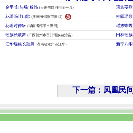
金平“红头瑶”服饰
瑶族耍
(云南省红河州金平县)
花瑶呜哇山歌
桂阳瑶
(湖南省邵阳市隆回)
花瑶讨僚皈
瑶族蝴
(湖南省邵阳市隆回)
瑶族长鼓舞
田林瑶
(广西贺州市富川瑶族自治县)
江华瑶族长鼓舞
新宁八
(湖南省永州市江华)
下一篇：凤凰民