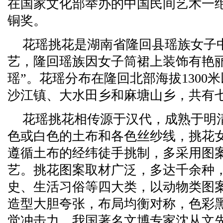
在国家文化部举办的中国民间艺术一
铜奖。
花瑶挑花是湖南省隆回县瑶族女子
艺，隆回瑶族因女子筒裙上装饰有艳
瑶”。花瑶分布在隆回北部海拔1300
沙江镇、大水田乡和麻塘山乡，共有
花瑶挑花相传源于汉代，成熟于明
色或白色的土布和各色丝纱线，挑花
遵循土布的经纬徒手挑制，多采用图
艺。挑花图案取材广泛，多达千余种
史、生活习俗等四大类，以动物类图
造型大胆夸张，布局均衡对称，色彩
觉冲击力。我国著名文博专家沈从文