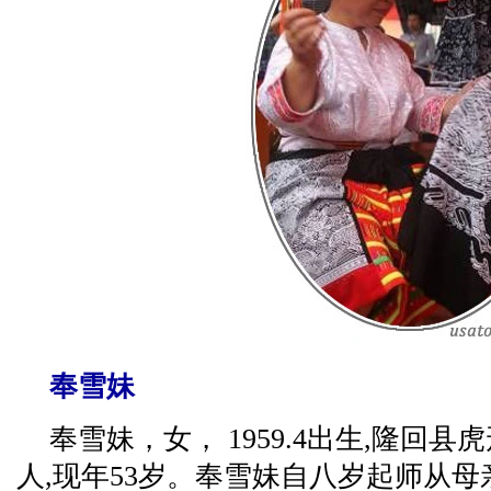
奉雪妹
奉雪妹，女， 1959.4出生,隆回
人,现年53岁。奉雪妹自八岁起师从