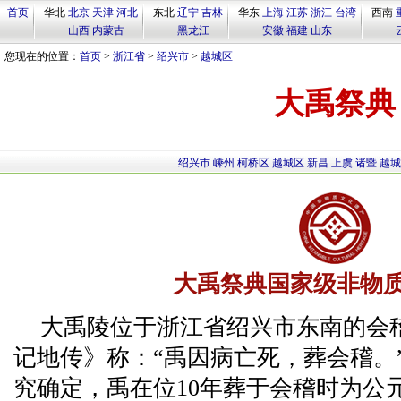
首页
华北
北京
天津
河北
东北
辽宁
吉林
华东
上海
江苏
浙江
台湾
西南
山西
内蒙古
黑龙江
安徽
福建
山东
您现在的位置：
首页
>
浙江省
>
绍兴市
>
越城区
大禹祭典
绍兴市
嵊州
柯桥区
越城区
新昌
上虞
诸暨
越城
大禹祭典国家级非物
大禹陵位于浙江省绍兴市东南的会
记地传》称：“禹因病亡死，葬会稽。
究确定，禹在位10年葬于会稽时为公元