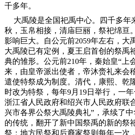
千多年。
大禹陵是全国祀禹中心。四千多年
秋，玉帛相接，清庙巨丽，祭祀绵亘
影响巨大。自公元前2059年左右，
大禹陵已有定例，夏王启首创的祭禹
典的雏形。公元前210年，秦始皇“上
来，由皇帝派出使者，帝沐赍礼来会
遣使特祭成为制度。清代，康熙、乾
时改为特祭，每年9月19日举行，一年一
浙江省人民政府和绍兴市人民政府联合举
兴市各界公祭大禹陵典礼”，承续了
的传统，翻开了新中国祭禹的新的祭
祭；地方民祭和后裔家祭则每年一次