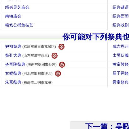
绍兴灵芝庙会
绍兴谜语
南镇庙会
绍兴面塑
稳笃公捕鱼技艺
绍兴戏剧
你可能对下列祭典
妈祖祭典
成吉思
(福建省莆田市荔城区)
祭孔大典
太昊伏
(山东省济宁曲阜)
炎帝陵祭典
黄帝陵
(湖南省株洲市炎陵)
女娲祭典
屈子祠
(河北省邯郸市涉县)
朱熹祭典
舜帝祭
(福建省三明市尤溪)
下一篇：吴