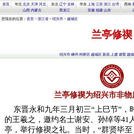
首页
华北
北京
天津
河北
东北
辽宁
吉林
华东
上海
江苏
浙江
台湾
西南
山西
内蒙古
黑龙江
安徽
福建
山东
您现在的位置：
首页
>
浙江省
>
绍兴市
>
越城区
兰亭修禊
绍兴市
嵊州
柯桥区
越城区
新昌
上虞
诸暨
越城
兰亭修禊为绍兴市非物
东晋永和九年三月初三“上巳节”，
的王羲之，邀约名士谢安、孙绰等41
亭，举行修禊之礼。当时，“群贤毕至