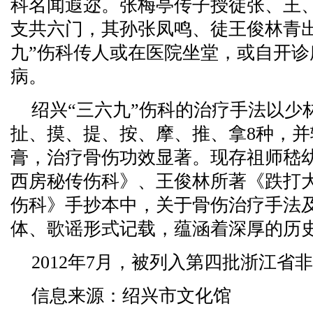
科名闻遐迩。张梅亭传子授徒张、王
支共六门，其孙张凤鸣、徒王俊林青出
九”伤科传人或在医院坐堂，或自开
病。
绍兴“三六九”伤科的治疗手法以少
扯、摸、提、按、摩、推、拿8种，并
膏，治疗骨伤功效显著。现存祖师嵇
西房秘传伤科》、王俊林所著《跌打
伤科》手抄本中，关于骨伤治疗手法
体、歌谣形式记载，蕴涵着深厚的历
2012年7月，被列入第四批浙江省
信息来源：绍兴市文化馆