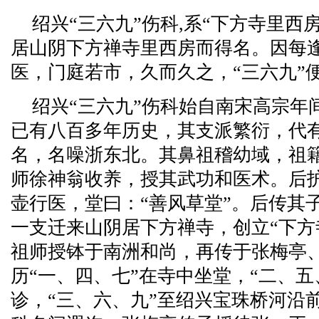
绍兴“三六九”伤科,系“下方寺里西
居山阴下方禅寺里西房而得名。因每
医，门庭若市，久而久之，“三六九”
绍兴“三六九”伤科始自南宋高宗年
已有八百多年历史，其支派繁衍，代
名，名噪浙东北。其鼻祖稽幼域，祖
师徐神翁收养，授其武功和医术。后
壶行医，堂曰：“善风草堂”。后传其
一支迁来山阴居下方禅寺，创立“下方
祖师授钵于南洲和尚，再传于张梅亭
历“一、四、七”在寺中坐堂，“二、五
诊，“三、六、九”至绍兴宝珠桥河沿