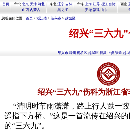
首页
华北
北京
天津
河北
东北
辽宁
吉林
华东
上海
江苏
浙江
台湾
西南
山西
内蒙古
黑龙江
安徽
福建
山东
您现在的位置：
首页
>
浙江省
>
绍兴市
>
越城区
绍兴“三六九
绍兴市
嵊州
柯桥区
越城区
新昌
上虞
诸暨
越城
绍兴“三六九”伤科为浙江
“清明时节雨潇潇，路上行人跌一
遥指下方桥。”这是一首流传在绍兴
的“三六九”。