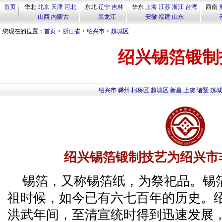
首页
华北
北京
天津
河北
东北
辽宁
吉林
华东
上海
江苏
浙江
台湾
西南
山西
内蒙古
黑龙江
安徽
福建
山东
您现在的位置：
首页
>
浙江省
>
绍兴市
>
越城区
绍兴锡箔锻制
绍兴市
嵊州
柯桥区
越城区
新昌
上虞
诸暨
越城
绍兴锡箔锻制技艺为绍兴市
锡箔，又称锡箔纸，为祭祀品。锡
祖时候，如今已有六七百年的历史。
洪武年间，至清宣统时得到迅速发展