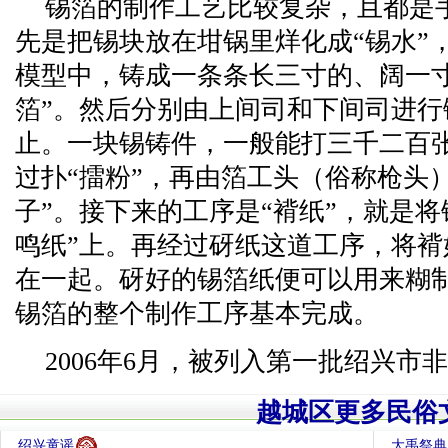
锡箔的制作工艺比较复杂，且都是
先是把锡块放在坩锅里烊化成“锡水”
模型中，铸成一条条长三寸的、阔一寸
箔”。然后分别由上间司和下间司进
止。一块锡铸件，一般能打三千二百张
过扑“擂粉”，再由箔工头（俗称枪头
子”。接下来的工序是“褙纸”，就是
鸣纸”上。再经过砑纸这道工序，将
在一起。砑好的锡箔纸便可以用来糊
锡箔的整个制作工序基本完成。
2006年6月，被列入第一批绍兴市
越城区更多民俗
绍兴童谣
大禹祭典