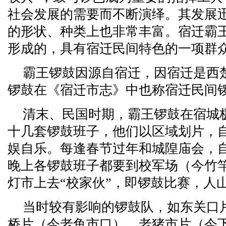
社会发展的需要而不断演绎。其发展
的形状、种类上也非常丰富。宿迁霸
形成的，具有宿迁民间特色的一项群
霸王锣鼓因源自宿迁，因宿迁是西
锣鼓在《宿迁市志》中也称宿迁民间
清末、民国时期，霸王锣鼓在宿城
十几套锣鼓班子，他们以区域划片，
娱自乐。每逢春节过年和城隍庙会，
晚上各锣鼓班子都要到校军场（今竹
灯市上去“校家伙”，即锣鼓比赛，人
当时较有影响的锣鼓队，如东关口
桥片（今老鱼市口）、老猪市片（今