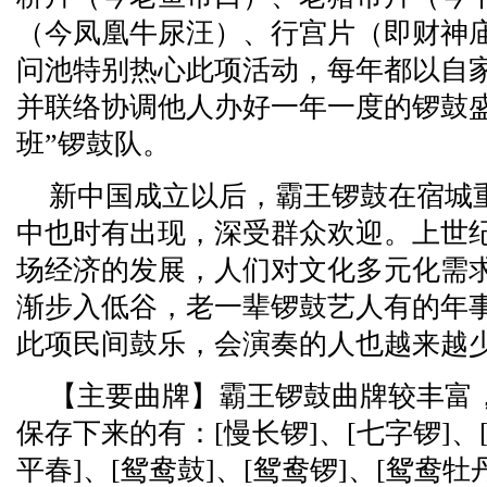
（今凤凰牛尿汪）、行宫片（即财神
问池特别热心此项活动，每年都以自
并联络协调他人办好一年一度的锣鼓
班”锣鼓队。
新中国成立以后，霸王锣鼓在宿城
中也时有出现，深受群众欢迎。上世
场经济的发展，人们对文化多元化需
渐步入低谷，老一辈锣鼓艺人有的年
此项民间鼓乐，会演奏的人也越来越
【主要曲牌】霸王锣鼓曲牌较丰富，
保存下来的有：[慢长锣]、[七字锣]、[
平春]、[鸳鸯鼓]、[鸳鸯锣]、[鸳鸯牡