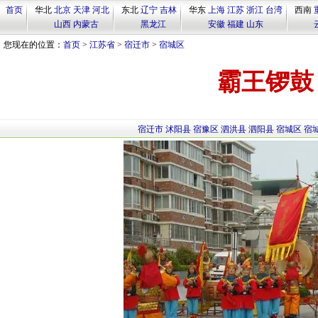
首页
华北
北京
天津
河北
东北
辽宁
吉林
华东
上海
江苏
浙江
台湾
西南
山西
内蒙古
黑龙江
安徽
福建
山东
您现在的位置：
首页
>
江苏省
>
宿迁市
>
宿城区
霸王锣鼓
宿迁市
沭阳县
宿豫区
泗洪县
泗阳县
宿城区
宿