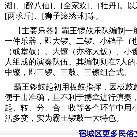
湖]、[醉八仙]、[全家欢]、[牡丹]。以
[两求斤]、[狮子滚绣球]等。
【主要乐器】霸王锣鼓乐队编制一
一件乐器，即大锣、二锣、小铛子（
（或堂鼓）、大镲（亦称大钹）、小
人组成的演奏队伍。其编制则在7人
中镲，即三锣、三鼓、三镲组合式。
霸王锣鼓起初用板鼓指挥，因板鼓
便于击准确，且不利于携拿进行演奏
起、转、分、合、收等各个环节中用
活多变，实为霸王锣鼓一大特色。
宿城区更多民俗