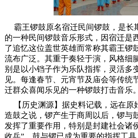
霸王锣鼓原名宿迁民间锣鼓，是长
的一种民间锣鼓音乐形式，因宿迁是
了追忆这位盖世英雄而常称其霸王锣
流布广泛。其重于奏轻于演，风格细
别是以小铛子作为乐队指挥，灵活多
见。每逢春节、元宵节及庙会等传统
迁群众喜闻乐见的一种锣鼓打击音乐
【历史渊源】据史料记载，远在原
造鼓之说，锣产生于商周以后，锣与
发挥了重要作用，特别是封建社会诸
收兵”，鼓与锣已成为重要的指挥工