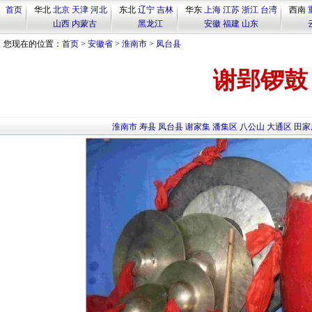
首页
华北
北京
天津
河北
东北
辽宁
吉林
华东
上海
江苏
浙江
台湾
西南
山西
内蒙古
黑龙江
安徽
福建
山东
您现在的位置：
首页
>
安徽省
>
淮南市
>
凤台县
谢郢锣鼓
淮南市
寿县
凤台县
谢家集
潘集区
八公山
大通区
田家