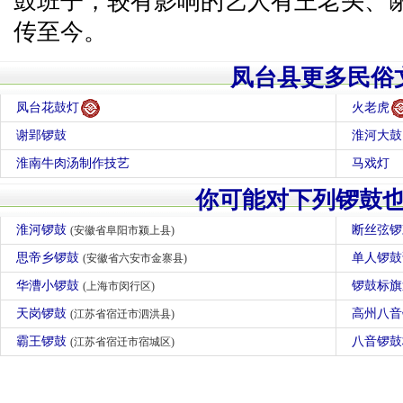
鼓班子，较有影响的艺人有王老头、
传至今。
凤台县更多民俗
凤台花鼓灯
火老虎
谢郢锣鼓
淮河大鼓
淮南牛肉汤制作技艺
马戏灯
你可能对下列锣鼓
淮河锣鼓
断丝弦
(安徽省阜阳市颍上县)
思帝乡锣鼓
单人锣
(安徽省六安市金寨县)
华漕小锣鼓
锣鼓标
(上海市闵行区)
天岗锣鼓
高州八
(江苏省宿迁市泗洪县)
霸王锣鼓
八音锣
(江苏省宿迁市宿城区)