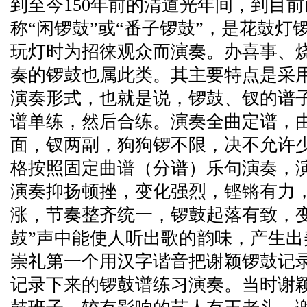
到至今150年前的清道光年间，到目
称“闲锣鼓”或“番子锣鼓”，是花鼓
玩灯时为招徕观众而演奏。办喜事、
奏的锣鼓也属此类。其主要特点是采
演奏形式，也就是说，锣鼓、钗的谱
谱单练，然后合练。演奏全曲定谱，
面，钗两副，狗狗锣不限，决不允许
格按照固定曲谱（分谱）乐句演奏，
演奏抑扬顿挫，变化强烈，铿锵有力
涨，节奏整齐统一，锣鼓起落有致，变
鼓”声中能使人听出歌的韵味，产生出美
崇礼第一个用汉字谐音把谢颖锣鼓记
记录下来的锣鼓谱练习演奏。当时谢