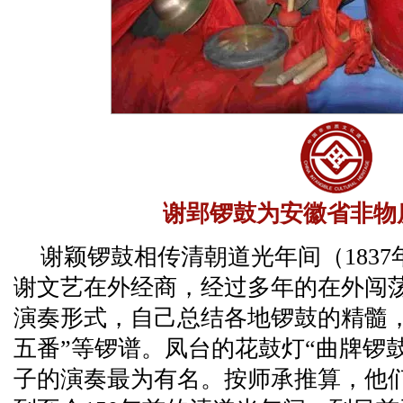
谢郢锣鼓为安徽省非物
谢颖锣鼓相传清朝道光年间（183
谢文艺在外经商，经过多年的在外闯
演奏形式，自己总结各地锣鼓的精髓，
五番”等锣谱。凤台的花鼓灯“曲牌锣
子的演奏最为有名。按师承推算，他