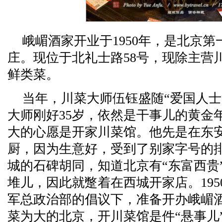
峨嵋酒家开业于1950年，是北京
庄。现位于北礼士路58号，现除主营
鲜类菜。
当年，川菜大师伍钰盛随“爱国人士
大师刚好35岁，依然是干事儿的黄金
大的心愿是开家川菜馆。他先是在东
厨，因为生意好，受到了别家字号的
城的石碑胡同，知道北京有“东富西贵
堆儿，因此就蹩着在西城开家店。19
军总政治部的倡议下，准备开办峨嵋
菜为大的北京，开川菜馆是件“悬事儿