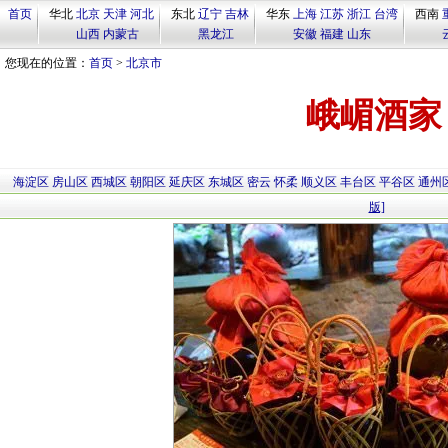
首页
华北
北京
天津
河北
东北
辽宁
吉林
华东
上海
江苏
浙江
台湾
西南
山西
内蒙古
黑龙江
安徽
福建
山东
您现在的位置：
首页
>
北京市
峨嵋酒家
海淀区
房山区
西城区
朝阳区
延庆区
东城区
密云
怀柔
顺义区
丰台区
平谷区
通州
版]