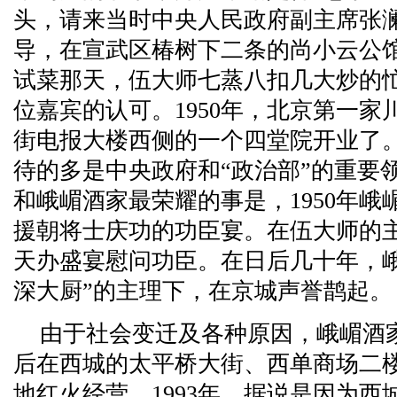
头，请来当时中央人民政府副主席张
导，在宣武区椿树下二条的尚小云公
试菜那天，伍大师七蒸八扣几大炒的
位嘉宾的认可。1950年，北京第一
街电报大楼西侧的一个四堂院开业了
待的多是中央政府和“政治部”的重要
和峨嵋酒家最荣耀的事是，1950年
援朝将士庆功的功臣宴。在伍大师的
天办盛宴慰问功臣。在日后几十年，
深大厨”的主理下，在京城声誉鹊起。
由于社会变迁及各种原因，峨嵋酒
后在西城的太平桥大街、西单商场二
地红火经营。1993年，据说是因为