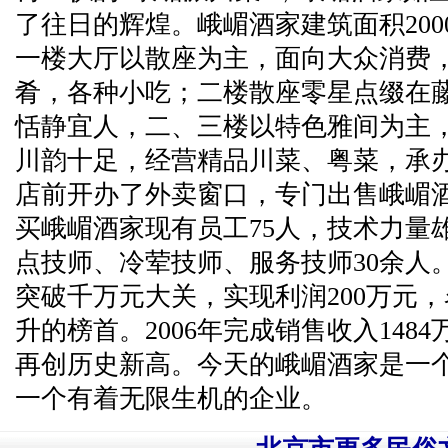
了往日的辉煌。峨嵋酒家建筑面积20
一楼大厅以散座为主，面向大众消费
肴，各种小吃；二楼散座零星点缀在
恬静宜人，二、三楼以特色雅间为主
川韵十足，经营精品川菜、粤菜，承
店前开办了外卖窗口，专门出售峨嵋
买峨嵋酒家现有员工75人，技术力量
点技师、冷荤技师、服务技师30余人。
突破千万元大关，实现利润200万元
升的榜首。2006年完成销售收入148
再创历史新高。今天的峨嵋酒家是一
一个有着无限生机的企业。