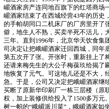
嵋酒家房产连同地百旗下的红塔商场一
嵋酒家结束了在西城经营43年的历史
的手帕胡同口二机床厂的厂房里开了
僻，地生人不熟，买卖半死不活儿，大
三年。直到1996年，北京华天饮食
司决定让把峨嵋酒家迁回西城，同年底
第五次开了张。开张时，重新挂上了
还请来梅先生的大公子梅葆玖给揭了
地恢复了元气。可这地儿还是不大，
急。于是，公司又决定把峨嵋酒家继续
买断了原新华印刷厂一栋三层楼（原职
权，加上装修供给投入了1500多万
树一帜的“峨嵋派川菜”，峨嵋酒家如