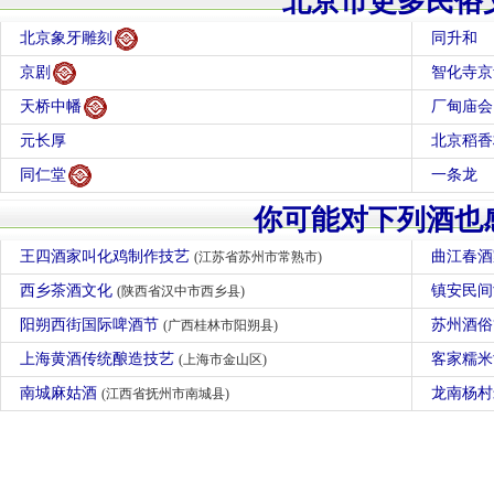
北京市更多民俗
北京象牙雕刻
同升和
京剧
智化寺京
天桥中幡
厂甸庙会
元长厚
北京稻香
同仁堂
一条龙
你可能对下列酒也
王四酒家叫化鸡制作技艺
曲江春
(江苏省苏州市常熟市)
西乡茶酒文化
镇安民
(陕西省汉中市西乡县)
阳朔西街国际啤酒节
苏州酒俗
(广西桂林市阳朔县)
上海黄酒传统酿造技艺
客家糯
(上海市金山区)
南城麻姑酒
龙南杨
(江西省抚州市南城县)