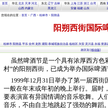
首页
华北
北京
天津
河北
东北
辽宁
吉林
华东
上海
江苏
浙江
台湾
西南
山西
内蒙古
黑龙江
安徽
福建
山东
您现在的位置：
首页
>
广西
>
桂林市
>
阳朔县
阳朔西街国际
桂林市
阳朔县
平乐
全州
龙胜
灌阳
恭城瑶族自治县
临桂区
兴安
灵川县
永福
资源
政区划
[移动版]
虽然啤酒节是一个具有浓厚西方色
村”的阳朔西街，已成为举办国际啤酒
1999年12月31日举办了第一届
一般在年末或年初的晚上举行。届时
要表演富有异国情调的音乐歌舞。人
音乐，不由自主地跳起了强劲的舞蹈。