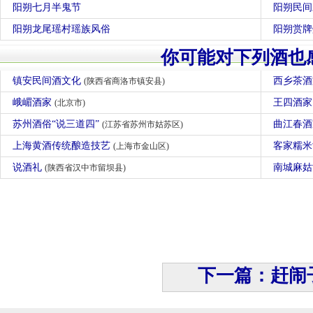
阳朔七月半鬼节
阳朔民间
阳朔龙尾瑶村瑶族风俗
阳朔赏牌
你可能对下列酒也
镇安民间酒文化
西乡茶
(陕西省商洛市镇安县)
峨嵋酒家
王四酒
(北京市)
苏州酒俗“说三道四”
曲江春
(江苏省苏州市姑苏区)
上海黄酒传统酿造技艺
客家糯
(上海市金山区)
说酒礼
南城麻
(陕西省汉中市留坝县)
下一篇：赶闹