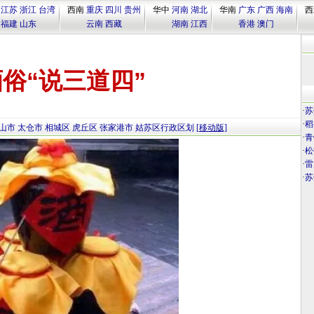
江苏
浙江
台湾
西南
重庆
四川
贵州
华中
河南
湖北
华南
广东
广西
海南
西
福建
山东
云南
西藏
湖南
江西
香港
澳门
俗“说三道四”
·
苏
·
稻
山市
太仓市
相城区
虎丘区
张家港市
姑苏区行政区划
[移动版]
·
青
·
松
·
雷
·
苏