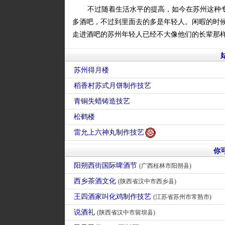
不过随着生活水平的提高，如今在苏州这种
多酒吧，不过到里面去的多是年轻人。闲暇的时
走进酒吧的苏州年轻人已经不大像他们的长辈那
苏州得月楼
稻香村苏式月饼制作技艺
青铜失蜡铸造技艺
松鹤楼
雷允上六神丸制作技艺
你
阳朔西街国际啤酒节
(广西桂林市阳朔县)
西乡茶酒文化
(陕西省汉中市西乡县)
王四酒家叫化鸡制作技艺
(江苏省苏州市常熟市)
说酒礼
(陕西省汉中市留坝县)