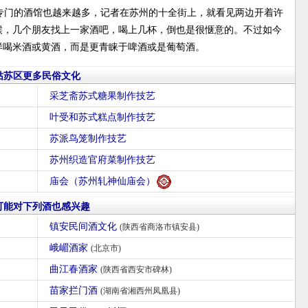
专门的酒馆也越来越多，记者在苏州的十全街上，就看见两边开着许
候，几个朋友找上一家酒吧，喝上几杯，倒也是很惬意的。不过如今
样喝米酒或黄酒，而是更青睐于啤酒或是葡萄酒。
姑苏区更多民俗文化
采芝斋苏式糖果制作技艺
叶受和苏式糕点制作技艺
苏派鸟笼制作技艺
苏州织造官府菜制作技艺
庙会（苏州轧神仙庙会）
可能对下列酒也感兴趣
镇安民间酒文化
(陕西省商洛市镇安县)
峨嵋酒家
(北京市)
曲江春酒家
(陕西省西安市碑林)
苗家拦门酒
(湖南省湘西州凤凰县)