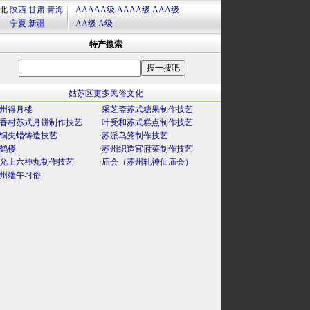
北
陕西
甘肃
青海
AAAAA级
AAAA级
AAA级
宁夏
新疆
AA级
A级
特产搜索
姑苏区更多民俗文化
州得月楼
·
采芝斋苏式糖果制作技艺
香村苏式月饼制作技艺
·
叶受和苏式糕点制作技艺
铜失蜡铸造技艺
·
苏派鸟笼制作技艺
鹤楼
·
苏州织造官府菜制作技艺
允上六神丸制作技艺
·
庙会（苏州轧神仙庙会）
州端午习俗