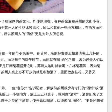
下了很深厚的茶文化。即使到现在，各种茶馆遍布苏州的大街小巷。
由于苏州人的性格比较温和，所以和其他一些地方相比，在酒方面相
酒，所以苏州人的“酒俗”更是为外人所忽视。
用在一年的节令民俗中。春节时，亲朋好友要互相邀请喝上几杯的，
十五。而到每年的端午时节，民间就有喝-酒的习俗，因为过去人们认
正是江南菊花盛开之时，苏州人这时就会喝上几杯菊花酒，因为菊
，苏州人桌上必不可少的就是冬酿酒了，里面放点桂花，又香又
筹。一位“老苏州”告诉记者，解放前苏州很少有专门的“酒馆”或“酒
油店辟出一小块地方，放上三五张桌子，就叫做“酒堂”，酒客们来了之
腐干之类的下酒菜，便开始边喝酒，边谈谈“山海经”。“要是还想省