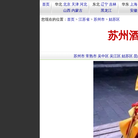
首页
华北
北京
天津
河北
东北
辽宁
吉林
华东
上海
山西
内蒙古
黑龙江
安徽
您现在的位置：
首页
>
江苏省
>
苏州市
>
姑苏区
苏州酒
苏州市
常熟市
吴中区
吴江区
姑苏区
昆