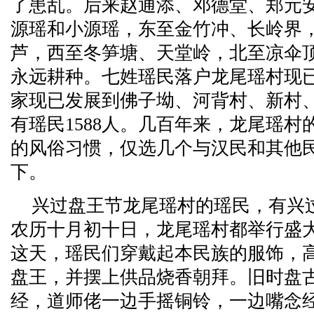
了患乱。后来赵通添、邓德堂、郑元
源瑶和小源瑶，东至金竹冲、长岭界
芦，西至冬笋塘、天堂岭，北至凉伞
永远耕种。七姓瑶民落户龙尾瑶村现已
家现已发展到佛子坳、河背村、新村、
有瑶民1588人。几百年来，龙尾瑶
的风俗习惯，仅选几个与汉民和其他
下。
兴过盘王节龙尾瑶村的瑶民，有兴
农历十月初十日，龙尾瑶村都举行盛
这天，瑶民们穿戴起本民族的服饰，
盘王，并摆上供品烧香朝拜。旧时盘
经，道师佬一边手摇铜铃，一边嘴念