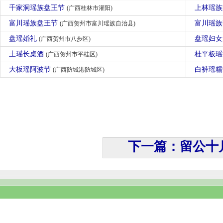
千家洞瑶族盘王节
上林瑶
(广西桂林市灌阳)
富川瑶族盘王节
富川瑶
(广西贺州市富川瑶族自治县)
盘瑶婚礼
盘瑶妇
(广西贺州市八步区)
土瑶长桌酒
桂平板
(广西贺州市平桂区)
大板瑶阿波节
白裤瑶
(广西防城港防城区)
下一篇：留公十