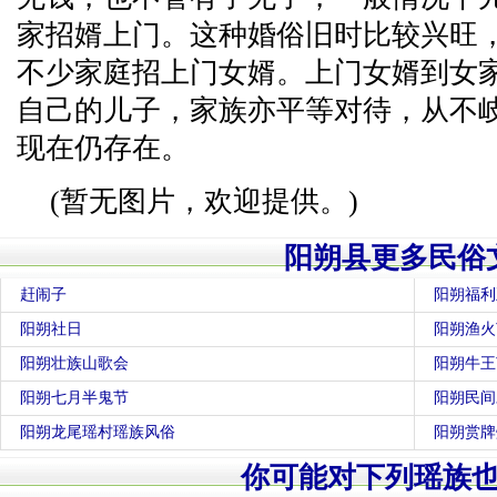
家招婿上门。这种婚俗旧时比较兴旺
不少家庭招上门女婿。上门女婿到女
自己的儿子，家族亦平等对待，从不
现在仍存在。
(暂无图片，欢迎提供。)
阳朔县更多民俗
赶闹子
阳朔福利
阳朔社日
阳朔渔火
阳朔壮族山歌会
阳朔牛王
阳朔七月半鬼节
阳朔民间
阳朔龙尾瑶村瑶族风俗
阳朔赏牌
你可能对下列瑶族