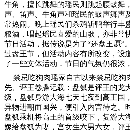
牛角，擅长跳舞的瑶民则跳起腰鼓舞
声、笛声、牛角声和瑶民的鼓声舞声
常热闹。晚上瑶民们杀鸡斩鸭举行丰
粮酒，唱起瑶民喜爱的山歌，亦非常
节日活动，据传说是为了“还盘王愿”
过盘王节，但活动内容有所改变，设
了一些文体活动，节日的气氛仍很浓
禁忌吃狗肉瑶家自古以来禁忌吃狗
先。评王卷牒记载：盘瓠是评王的龙
级，盘瓠身游大海七天七夜到高王国
异物进朝而国兴，便引入内宫待之。
盘瓠乘机将高王的首级咬下，复游大
嫁给盘瓠为妻，宫女生六男六女，评