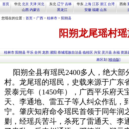
首页
华北
北京
天津
河北
东北
辽宁
吉林
华东
上海
江苏
浙江
台湾
西南
山西
内蒙古
黑龙江
安徽
福建
山东
您现在的位置：
首页
>
广西
>
桂林市
>
阳朔县
阳朔龙尾瑶村瑶
桂林市
阳朔县
平乐
全州
龙胜
灌阳
恭城瑶族自治县
临桂区
兴安
灵川县
永福
资源
政区划
[移动版]
阳朔全县有瑶民2400多人，绝大
村。龙尾瑶的瑶民，史载来源于广东
景泰元年（1450年），广西平乐府
天、李通地、雷五子等人纠众作乱，
宁。肇庆知府命令瑶民首领于同年润
剿，经瑶兵苦斗，杀死了雷通天、李