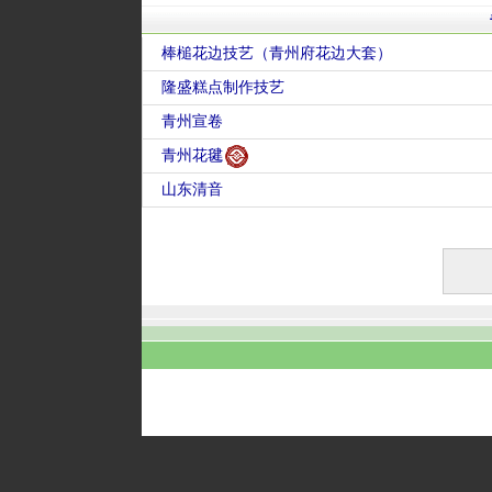
棒槌花边技艺（青州府花边大套）
隆盛糕点制作技艺
青州宣卷
青州花毽
山东清音