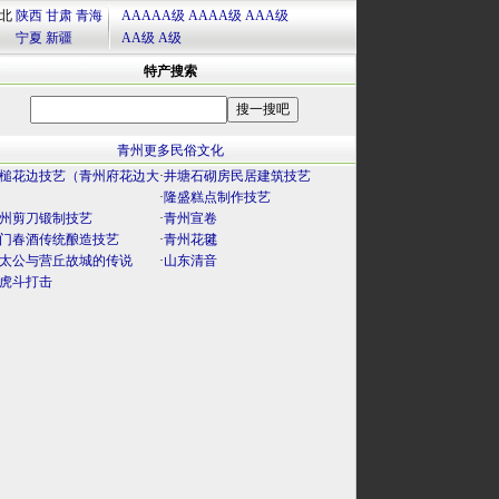
北
陕西
甘肃
青海
AAAAA级
AAAA级
AAA级
宁夏
新疆
AA级
A级
特产搜索
青州更多民俗文化
槌花边技艺（青州府花边大
·
井塘石砌房民居建筑技艺
）
·
隆盛糕点制作技艺
州剪刀锻制技艺
·
青州宣卷
门春酒传统酿造技艺
·
青州花毽
太公与营丘故城的传说
·
山东清音
虎斗打击