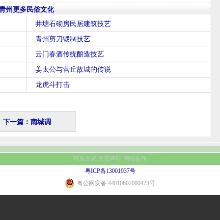
青州更多民俗文化
井塘石砌房民居建筑技艺
青州剪刀锻制技艺
云门春酒传统酿造技艺
姜太公与营丘故城的传说
龙虎斗打击
下一篇：南城调
联系方式
免责声明
网站合作
粤ICP备13001937号
粤公网安备 44010602000423号