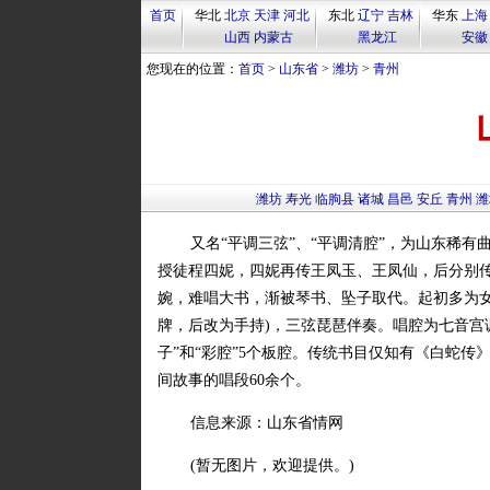
首页
华北
北京
天津
河北
东北
辽宁
吉林
华东
上海
山西
内蒙古
黑龙江
安徽
您现在的位置：
首页
>
山东省
>
潍坊
>
青州
潍坊
寿光
临朐县
诸城
昌邑
安丘
青州
潍
又名“平调三弦”、“平调清腔”，为山东稀
授徒程四妮，四妮再传王凤玉、王凤仙，后分别传
婉，难唱大书，渐被琴书、坠子取代。起初多为女
牌，后改为手持)，三弦琵琶伴奏。唱腔为七音宫调式
子”和“彩腔”5个板腔。传统书目仅知有《白蛇
间故事的唱段60余个。
信息来源：山东省情网
(暂无图片，欢迎提供。)