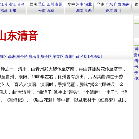
江苏
浙江
台湾
西南
重庆
四川
贵州
华中
河南
湖北
华南
广东
广西
海南
西
福建
山东
云南
西藏
湖南
江西
香港
澳门
山东清音
·
棒
套
城区
高密
寒亭区
昌乐县
坊子区
奎文区
青州行政区划
[移动版]
·
青
·
云
有曲种之一。清末，由青州武大锣传至济南，再由其徒梨花传至济宁，
·
姜
至曹州、濮阳。1900年左右，徐州曾有演出。后因其曲调过于委
·
龙
艺人、盲艺人演唱。演唱时，手操琵琶，脚踏“摇金”(即铁尺、金
，由“大清腔”、“曲溜子”派生出“评头”、“小清腔”、“串子”、“溜
传》、《蜜蜂记》、《独占花魁》等中篇，以及取材于《红楼梦》及民