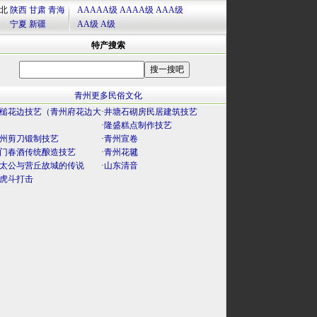
北
陕西
甘肃
青海
AAAAA级
AAAA级
AAA级
宁夏
新疆
AA级
A级
特产搜索
青州更多民俗文化
槌花边技艺（青州府花边大
·
井塘石砌房民居建筑技艺
）
·
隆盛糕点制作技艺
州剪刀锻制技艺
·
青州宣卷
门春酒传统酿造技艺
·
青州花毽
太公与营丘故城的传说
·
山东清音
虎斗打击