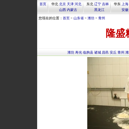
首页
华北
北京
天津
河北
东北
辽宁
吉林
华东
上海
山西
内蒙古
黑龙江
安徽
您现在的位置：
首页
>
山东省
>
潍坊
>
青州
隆盛
潍坊
寿光
临朐县
诸城
昌邑
安丘
青州
潍