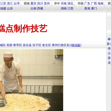
江苏
浙江
台湾
西南
重庆
四川
贵州
华中
河南
湖北
华南
广东
广西
海南
西
福建
山东
云南
西藏
湖南
江西
香港
澳门
糕点制作技艺
·
棒
套
城区
高密
寒亭区
昌乐县
坊子区
奎文区
青州行政区划
[移动版]
·
青
·
云
·
姜
·
龙